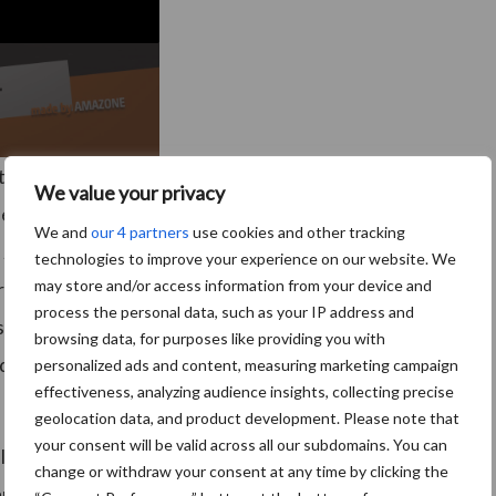
estaand onkruid in milliseconden vanaf een zeer
We value your privacy
 en efficiënt op het doelvlak toe te dienen. De
We and
our 4 partners
use cookies and other tracking
 zorgt voor ondersteuning bij moeilijke
technologies to improve your experience on our website. We
may store and/or access information from your device and
ijk ‘s nachts. Een ander voordeel van de
process the personal data, such as your IP address and
uperioriteit ten opzichte van satellieten en drones,
browsing data, for purposes like providing you with
rden herkend en toepassingen in realtime mogelijk
personalized ads and content, measuring marketing campaign
effectiveness, analyzing audience insights, collecting precise
geolocation data, and product development. Please note that
your consent will be valid across all our subdomains. You can
welk aanbevolen herbicidenmengsel het SmartSpraying-
change or withdraw your consent at any time by clicking the
neer, is gebaseerd op de uitgebreide xarvio ™