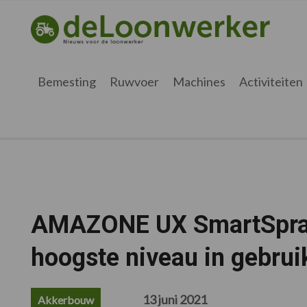
Spring
Door
Spring
Spring
naar
naar
naar
naar
deloonwerker.be
de
de
de
de
hoofdnavigatie
hoofd
eerste
voettekst
inhoud
sidebar
Bemesting
Ruwvoer
Machines
Activiteiten
AMAZONE UX SmartSpray
hoogste niveau in gebrui
13 juni 2021
Akkerbouw