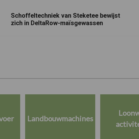
Schoffeltechniek van Steketee bewijst
zich in DeltaRow-maïsgewassen
Loon
voer
Landbouwmachines
activit