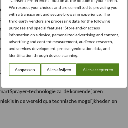
“Consent Preferences” button at the bottom of your screen.
We respect your choices and are committed to providing you
 BASF Digital Farming. Gebaseerd op de goede
with a transparent and secure browsing experience. The
wasbescherming, worden verschillende parameters
third-party vendors are processing data for the following
purposes and special features: Store and/or access
digheden automatisch gebruikt vanuit de xarvio ™
information on a device, personalized advertising and content,
 overgedragen naar het SmartSpraying-systeem. Dit
advertising and content measurement, audience research,
juiste plaats, op het juiste moment en met de juiste
and services development, precise geolocation data, and
identification through device scanning.
Aanpassen
Alles afwijzen
Alles accepteren
ital Farming een breed scala aan
 interdisciplinaire expertise omgezet in een goed
artSprayer-technologie zal de komende jaren
uniek is in de wereld qua technische mogelijkheden en