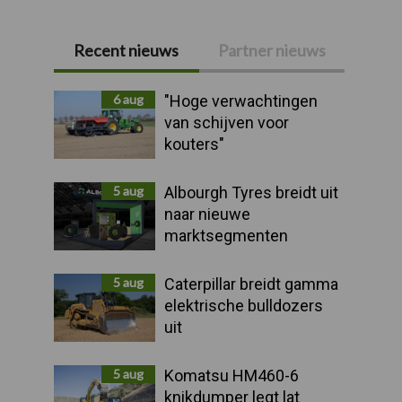
Recent nieuws
Partner nieuws
Primaire
Sidebar
6 aug
"Hoge verwachtingen
van schijven voor
kouters"
5 aug
Albourgh Tyres breidt uit
naar nieuwe
marktsegmenten
5 aug
Caterpillar breidt gamma
elektrische bulldozers
uit
5 aug
Komatsu HM460-6
knikdumper legt lat