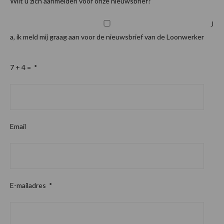
Wilt u zich aanmelden voor onze nieuwsbrief?
J
a, ik meld mij graag aan voor de nieuwsbrief van de Loonwerker
7 + 4 =
*
Email
E-mailadres
*