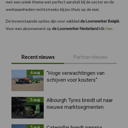
met een uniek thema wat perfect aansluit bij de sector en de
werkzaamheden rechtstreeks bij jou thuis op de mat.
De bovenstaande opties zijn voor vakblad
de Loonwerker België
.
Voor een abonnement op
de Loonwerker Nederland
klik
hier
.
Primaire
Recent nieuws
Partner nieuws
Sidebar
6 aug
"Hoge verwachtingen van
schijven voor kouters"
5 aug
Albourgh Tyres breidt uit naar
nieuwe marktsegmenten
5 aug
Caterpillar breidt gamma