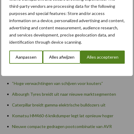
third-party vendors are processing data for the following
purposes and special features: Store and/or access
information on a device, personalized advertising and content,
advertising and content measurement, audience research,
and services development, precise geolocation data, and
Zoeken...
identification through device scanning.
Zoek
Aanpassen
Alles afwijzen
Alles accepteren
Recente berichten
“Hoge verwachtingen van schijven voor kouters”
Albourgh Tyres breidt uit naar nieuwe marktsegmenten
Caterpillar breidt gamma elektrische bulldozers uit
Komatsu HM460-6 knikdumper legt lat opnieuw hoger
Nieuwe compacte gedragen pootcombinatie van AVR