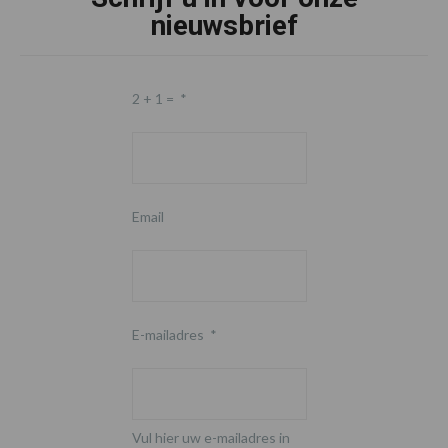
nieuwsbrief
2 + 1 =
*
Email
E-mailadres
*
Vul hier uw e-mailadres in