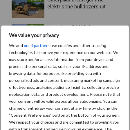
elektrische bulldozers uit
5 aug
Komatsu HM460-6
knikdumper legt lat opnieuw
We value your privacy
hoger
We and
our 4 partners
use cookies and other tracking
technologies to improve your experience on our website. We
5 aug
Nieuwe compacte gedragen
may store and/or access information from your device and
pootcombinatie van AVR
process the personal data, such as your IP address and
browsing data, for purposes like providing you with
personalized ads and content, measuring marketing campaign
effectiveness, analyzing audience insights, collecting precise
Toon meer
geolocation data, and product development. Please note that
your consent will be valid across all our subdomains. You can
change or withdraw your consent at any time by clicking the
“Consent Preferences” button at the bottom of your screen.
We respect your choices and are committed to providing you
with a transparent and secure browsing experience. The