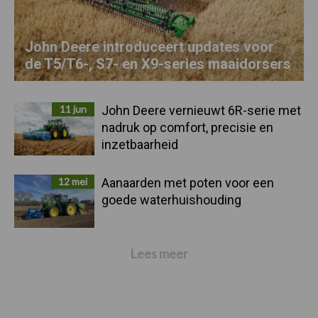
John Deere introduceert updates voor
de T5/T6-, S7- en X9-series maaidorsers
11 jun
John Deere vernieuwt 6R-serie met
nadruk op comfort, precisie en
inzetbaarheid
12 mei
Aanaarden met poten voor een
goede waterhuishouding
Lees meer