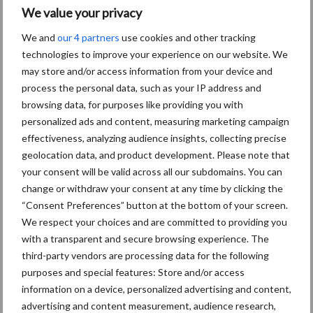
We value your privacy
Trekker van de maand
29 jul
We and
our 4 partners
use cookies and other tracking
technologies to improve your experience on our website. We
may store and/or access information from your device and
process the personal data, such as your IP address and
Het oranje neusje van
07 jul
browsing data, for purposes like providing you with
Loonbedrijf Houtenbos
personalized ads and content, measuring marketing campaign
effectiveness, analyzing audience insights, collecting precise
geolocation data, and product development. Please note that
your consent will be valid across all our subdomains. You can
change or withdraw your consent at any time by clicking the
John Deere vernieuwt 6R-
11 jun
“Consent Preferences” button at the bottom of your screen.
serie met nadruk op
We respect your choices and are committed to providing you
comfort, precisie en
with a transparent and secure browsing experience. The
inzetbaarheid
third-party vendors are processing data for the following
purposes and special features: Store and/or access
information on a device, personalized advertising and content,
Zetor keert terug in het 100-
03 jun
advertising and content measurement, audience research,
125 pk-segment met