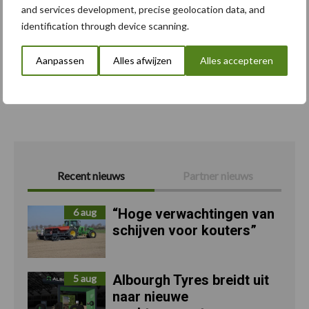
nieuwe Series 5
and services development, precise geolocation data, and
identification through device scanning.
Aanpassen
Alles afwijzen
Alles accepteren
Toon meer
Recent nieuws
Partner nieuws
“Hoge verwachtingen van
6 aug
schijven voor kouters”
Albourgh Tyres breidt uit
5 aug
naar nieuwe