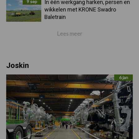
9 sep
In één werkgang harken, persen en
wikkelen met KRONE Swadro
Baletrain
Lees meer
Joskin
6 jan