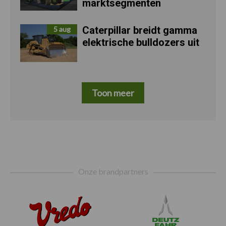
marktsegmenten
Caterpillar breidt gamma
5 aug
elektrische bulldozers uit
Toon meer
Footer
Onze brandpartners