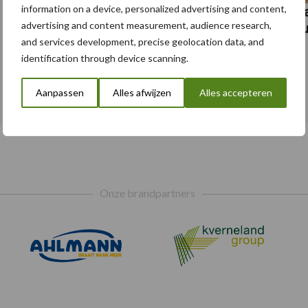
information on a device, personalized advertising and content,
Albourgh Tyres breidt uit naar nieuwe
Ca
advertising and content measurement, audience research,
marktsegmenten
bu
and services development, precise geolocation data, and
identification through device scanning.
Toon meer
Aanpassen
Alles afwijzen
Alles accepteren
Onze brandpartners