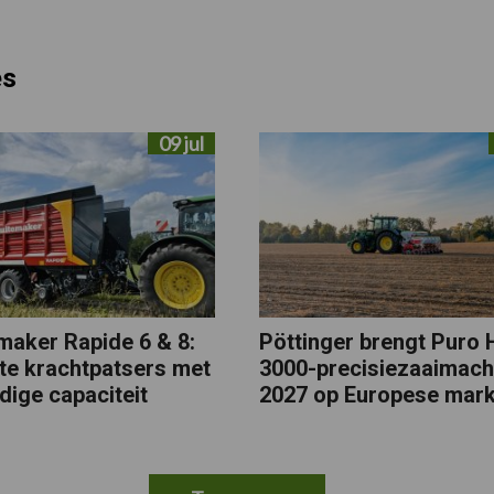
es
09 jul
maker Rapide 6 & 8:
Pöttinger brengt Puro 
e krachtpatsers met
3000-precisiezaaimachi
dige capaciteit
2027 op Europese mark