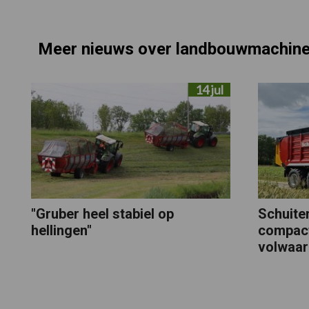
Meer nieuws over landbouwmachin
14 jul
"Gruber heel stabiel op
Schuite
hellingen"
compact
volwaar