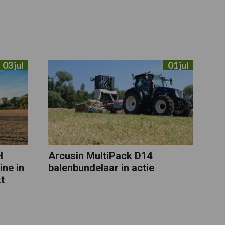
03 jul
01 jul
H
Arcusin MultiPack D14
ne in
balenbundelaar in actie
t