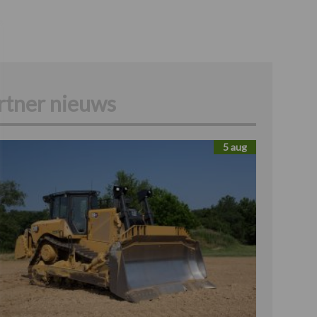
rtner nieuws
5 aug