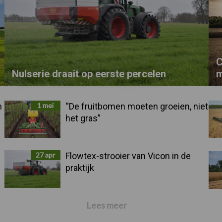
C
Nulserie draait op eerste percelen
m
n
1 mei
“De fruitbomen moeten groeien, niet
het gras”
27 apr
Flowtex-strooier van Vicon in de
praktijk
Lees meer