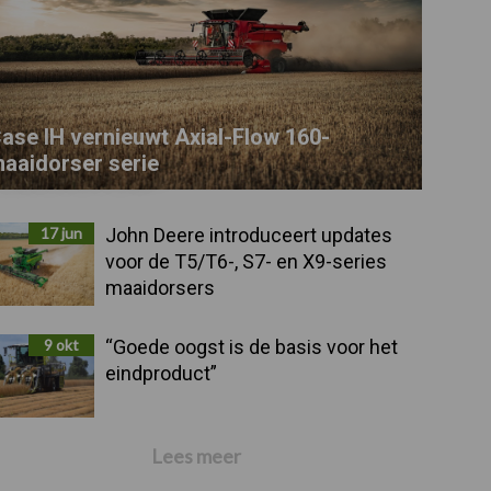
ase IH vernieuwt Axial-Flow 160-
aaidorser serie
17 jun
John Deere introduceert updates
voor de T5/T6-, S7- en X9-series
maaidorsers
9 okt
“Goede oogst is de basis voor het
eindproduct”
Lees meer