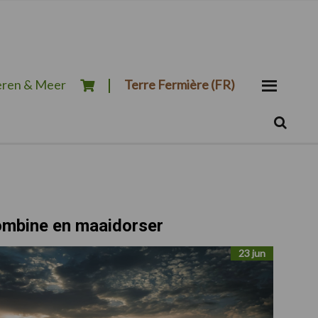
ren & Meer
Terre Fermière (FR)
Zoeken...
Zoek
mbine en maaidorser
23 jun