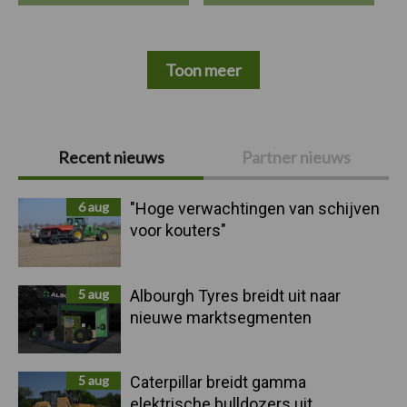
Toon meer
Primaire
Recent nieuws
Partner nieuws
Sidebar
6 aug
"Hoge verwachtingen van schijven
voor kouters"
5 aug
Albourgh Tyres breidt uit naar
nieuwe marktsegmenten
5 aug
Caterpillar breidt gamma
elektrische bulldozers uit