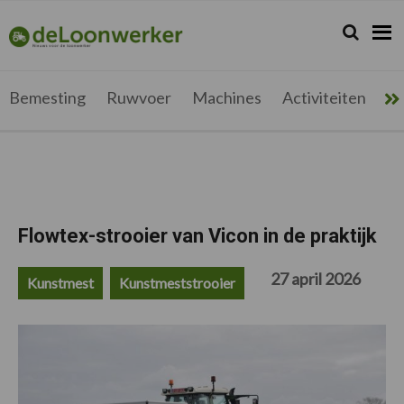
Spring
Door
Spring
Spring
naar
naar
naar
naar
Zoeken...
Zoek
deloonwerker.be
de
de
de
de
hoofdnavigatie
hoofd
eerste
voettekst
inhoud
sidebar
Bemesting
Ruwvoer
Machines
Activiteiten
Me
Flowtex-strooier van Vicon in de praktijk
27 april 2026
Kunstmest
Kunstmeststrooier