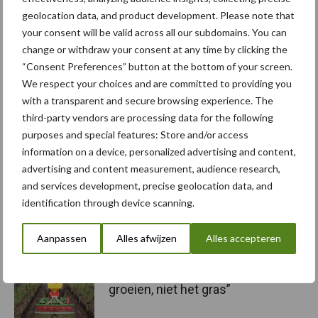
geolocation data, and product development. Please note that
your consent will be valid across all our subdomains. You can
change or withdraw your consent at any time by clicking the
“Consent Preferences” button at the bottom of your screen.
We respect your choices and are committed to providing you
with a transparent and secure browsing experience. The
Speciaal voor jou! Nieuws over
third-party vendors are processing data for the following
kunstmeststrooier
purposes and special features: Store and/or access
information on a device, personalized advertising and content,
advertising and content measurement, audience research,
Nulserie draait op eerste
and services development, precise geolocation data, and
percelen
identification through device scanning.
Aanpassen
Alles afwijzen
Alles accepteren
“De fruitbomen moeten
groeien, niet het gras”