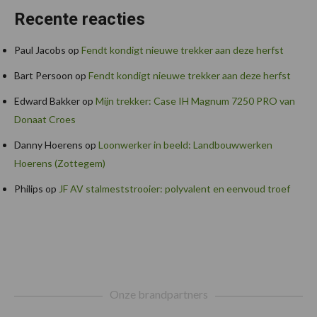
Recente reacties
Paul Jacobs
op
Fendt kondigt nieuwe trekker aan deze herfst
Bart Persoon
op
Fendt kondigt nieuwe trekker aan deze herfst
Edward Bakker
op
Mijn trekker: Case IH Magnum 7250 PRO van
Donaat Croes
Danny Hoerens
op
Loonwerker in beeld: Landbouwwerken
Hoerens (Zottegem)
Philips
op
JF AV stalmeststrooier: polyvalent en eenvoud troef
Footer
Onze brandpartners