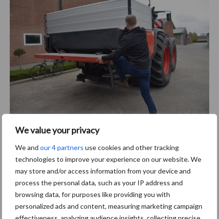
Het trapje is misschien wat kort maar de loopbrug is magnifiek,
We value your privacy
aldus Wauters
We and
our 4 partners
use cookies and other tracking
Tekst en beeld: Seppe Deckx
technologies to improve your experience on our website. We
may store and/or access information from your device and
process the personal data, such as your IP address and
browsing data, for purposes like providing you with
personalized ads and content, measuring marketing campaign
effectiveness, analyzing audience insights, collecting precise