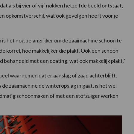
at als bij vier of vijf nokken hetzelfde beeld ontstaat,
een opkomstverschil, wat ook gevolgen heeft voor je
m is het nog belangrijker om de zaaimachine schoon te
de korrel, hoe makkelijker die plakt. Ook een schoon
ad behandeld met een coating, wat ook makkelijk plakt.”
ueel waarnemen dat er aanslag of zaad achterblijft.
s de zaaimachine de winteropslag in gaat, is het wel
ndmatig schoonmaken of met een stofzuiger werken