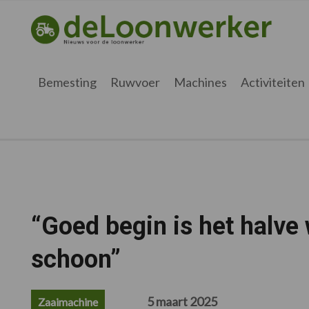
Spring
Door
Spring
Spring
naar
naar
naar
naar
deloonwerker.be
de
de
de
de
hoofdnavigatie
hoofd
eerste
voettekst
inhoud
sidebar
Bemesting
Ruwvoer
Machines
Activiteiten
“Goed begin is het halve
schoon”
5 maart 2025
Zaaimachine