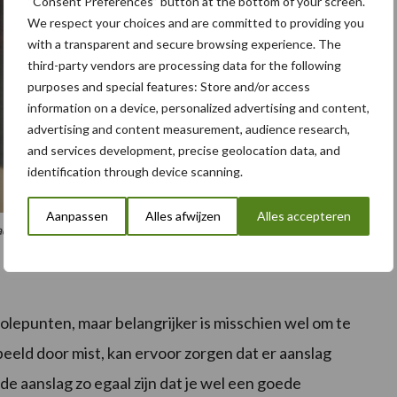
“Consent Preferences” button at the bottom of your screen.
We respect your choices and are committed to providing you
with a transparent and secure browsing experience. The
third-party vendors are processing data for the following
purposes and special features: Store and/or access
information on a device, personalized advertising and content,
advertising and content measurement, audience research,
and services development, precise geolocation data, and
identification through device scanning.
Aanpassen
Alles afwijzen
Alles accepteren
, een doseerrol en voor een zaaischijf.
olepunten, maar belangrijker is misschien wel om te
beeld door mist, kan ervoor zorgen dat er aanslag
e aanslag zo egaal zijn dat je wel een goede