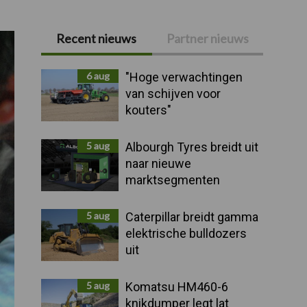
Recent nieuws
Partner nieuws
Primaire
Sidebar
6 aug
"Hoge verwachtingen
van schijven voor
kouters"
5 aug
Albourgh Tyres breidt uit
naar nieuwe
marktsegmenten
5 aug
Caterpillar breidt gamma
elektrische bulldozers
uit
5 aug
Komatsu HM460-6
knikdumper legt lat