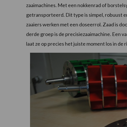
zaaimachines. Met een nokkenrad of borstelsy
getransporteerd. Dit type is simpel, robuus
zaaiers werken met een doseerrol. Zaad is do
derde groep is de precisiezaaimachine. Een v
laat ze op precies het juiste moment los in de r