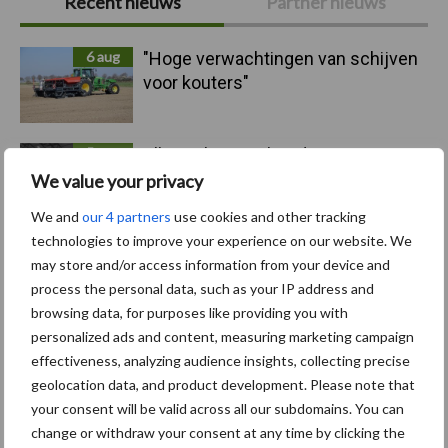
Recent nieuws
Partner nieuws
Sidebar
6 aug
"Hoge verwachtingen van schijven
voor kouters"
5 aug
Albourgh Tyres breidt uit naar
nieuwe marktsegmenten
We value your privacy
We and
our 4 partners
use cookies and other tracking
technologies to improve your experience on our website. We
5 aug
Caterpillar breidt gamma
may store and/or access information from your device and
elektrische bulldozers uit
process the personal data, such as your IP address and
browsing data, for purposes like providing you with
personalized ads and content, measuring marketing campaign
5 aug
Komatsu HM460-6 knikdumper legt
effectiveness, analyzing audience insights, collecting precise
lat opnieuw hoger
geolocation data, and product development. Please note that
your consent will be valid across all our subdomains. You can
change or withdraw your consent at any time by clicking the
5 aug
Nieuwe compacte gedragen