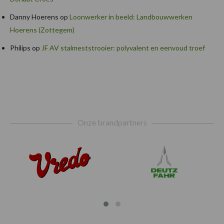
Danny Hoerens
op
Loonwerker in beeld: Landbouwwerken
Hoerens (Zottegem)
Philips
op
JF AV stalmeststrooier: polyvalent en eenvoud troef
Footer
Onze brandpartners