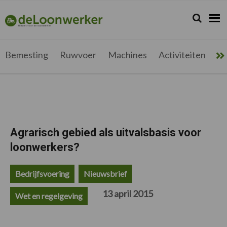
Spring
Door
Spring
Spring
naar
naar
naar
naar
Zoeken...
Zoek
deloonwerker.be
de
de
de
de
hoofdnavigatie
hoofd
eerste
voettekst
inhoud
sidebar
Bemesting
Ruwvoer
Machines
Activiteiten
Me
Agrarisch gebied als uitvalsbasis voor
loonwerkers?
Bedrijfsvoering
Nieuwsbrief
13 april 2015
Wet en regelgeving