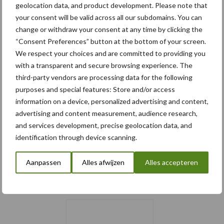
geolocation data, and product development. Please note that
your consent will be valid across all our subdomains. You can
change or withdraw your consent at any time by clicking the
“Consent Preferences” button at the bottom of your screen.
We respect your choices and are committed to providing you
with a transparent and secure browsing experience. The
third-party vendors are processing data for the following
purposes and special features: Store and/or access
information on a device, personalized advertising and content,
advertising and content measurement, audience research,
and services development, precise geolocation data, and
Schrijf u in voor onze
identification through device scanning.
nieuwsbrief
Aanpassen
Alles afwijzen
Alles accepteren
6 + 8 =
*