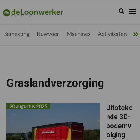
Spring
Door
Spring
naar
naar
naar
Zoeken...
Zoek
deloonwerker.be
de
de
de
hoofdnavigatie
hoofd
voettekst
inhoud
Bemesting
Ruwvoer
Machines
Activiteiten
Me
Graslandverzorging
20 augustus 2025
Uitsteke
nde 3D-
bodemv
olging