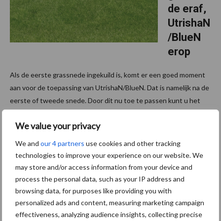
de eraf,
UtrishaN
/BlueN
erop
Als de eerste grassnede ingekuild is, komt er een goed moment
aan voor de toepassing van UtrishaN/BlueN. Dat is namelijk na de
eerste of tweede snede. Door dit nu toe te passen kunt u het
gras van extra stikstof voorzien. “Doe ...
Lees meer
We value your privacy
We and
our 4 partners
use cookies and other tracking
technologies to improve your experience on our website. We
Footer
may store and/or access information from your device and
process the personal data, such as your IP address and
Onze brandpartners
browsing data, for purposes like providing you with
personalized ads and content, measuring marketing campaign
effectiveness, analyzing audience insights, collecting precise