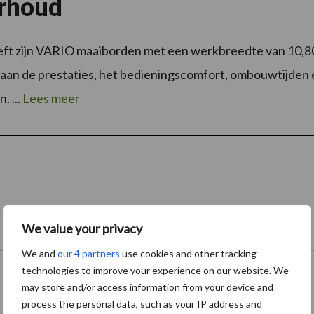
rhoud
t zijn VARIO maaiborden met een werkbreedte van 10,80 
 aan de prestaties, het bedieningscomfort, ombouwtijden
. ...
Lees meer
We value your privacy
Onze brandpartners
We and
our 4 partners
use cookies and other tracking
technologies to improve your experience on our website. We
may store and/or access information from your device and
process the personal data, such as your IP address and