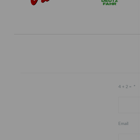
4 + 2 =
*
Email