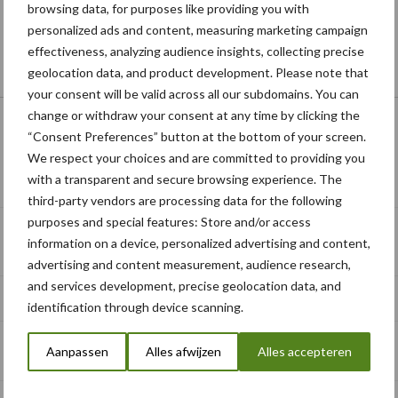
browsing data, for purposes like providing you with
personalized ads and content, measuring marketing campaign
effectiveness, analyzing audience insights, collecting precise
geolocation data, and product development. Please note that
your consent will be valid across all our subdomains. You can
change or withdraw your consent at any time by clicking the
“Consent Preferences” button at the bottom of your screen.
We respect your choices and are committed to providing you
Schrijf u in voor onze nieuwsbrief
with a transparent and secure browsing experience. The
third-party vendors are processing data for the following
purposes and special features: Store and/or access
information on a device, personalized advertising and content,
advertising and content measurement, audience research,
and services development, precise geolocation data, and
identification through device scanning.
Aanpassen
Alles afwijzen
Alles accepteren