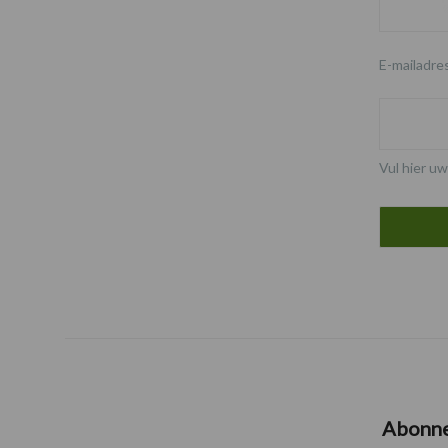
E-mailadre
Vul hier uw
Abonn