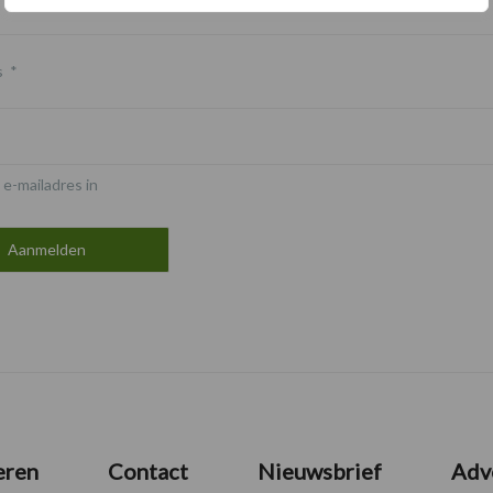
s
*
 e-mailadres in
eren
Contact
Nieuwsbrief
Adv