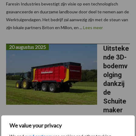
Faresin Industries bevestigt zijn visie op een technologisch
geavanceerde en duurzame landbouw door deel te nemen aan de
Werktuigendagen. Het bedrijf zal aanwezig zijn met de steun van
zijn lokale partners Briton en Millon, en ...
Lees meer
20 augustus 2025
Uitsteke
nde 3D-
bodemv
olging
dankzij
de
Schuite
maker
Trailing pick-up
We value your privacy
Sinds 2023 is Evrard-Sprimat invoerder van het merk