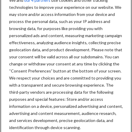
We and
our 4 partners
use cookies and other tracking
Schuitemaker voor Wallonië. Onlangs heeft het bedrijf een
technologies to improve your experience on our website. We
nieuwe Schuitemaker Rapide 7 Performance S in gebruik
may store and/or access information from your device and
genomen. Onze redactie kreeg de kans om de eerste meters van
process the personal data, such as your IP address and
deze ...
Lees meer
browsing data, for purposes like providing you with
personalized ads and content, measuring marketing campaign
effectiveness, analyzing audience insights, collecting precise
18 augustus 2025
ELHO
geolocation data, and product development. Please note that
getrokk
your consent will be valid across all our subdomains. You can
change or withdraw your consent at any time by clicking the
en
“Consent Preferences” button at the bottom of your screen.
haksela
We respect your choices and are committed to providing you
ar trekt
with a transparent and secure browsing experience. The
ten
third-party vendors are processing data for the following
strijde
purposes and special features: Store and/or access
information on a device, personalized advertising and content,
op de
advertising and content measurement, audience research,
Drentse velden
and services development, precise geolocation data, and
identification through device scanning.
Vorige week was de ELHO Cobra 7710T getrokken grashakselaar