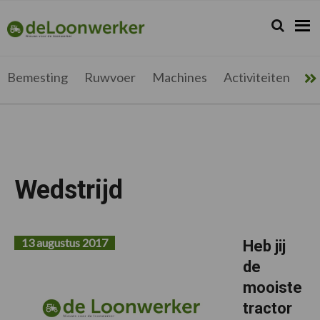
Spring
Door
Spring
naar
naar
naar
Zoeken...
Zoek
deloonwerker.be
de
de
de
hoofdnavigatie
hoofd
voettekst
inhoud
Bemesting
Ruwvoer
Machines
Activiteiten
Me
Wedstrijd
13 augustus 2017
Heb jij
de
mooiste
tractor