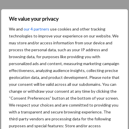
17 november 2016
WIN:
We value your privacy
EEN
We and
our 4 partners
use cookies and other tracking
SCHAAL
technologies to improve your experience on our website. We
MODEL
may store and/or access information from your device and
process the personal data, such as your IP address and
VAN
browsing data, for purposes like providing you with
NEW
personalized ads and content, measuring marketing campaign
HOLLAN
effectiveness, analyzing audience insights, collecting precise
D. Deze
geolocation data, and product development. Please note that
wedstrijd is afgelopen.
your consent will be valid across all our subdomains. You can
change or withdraw your consent at any time by clicking the
“Consent Preferences” button at the bottom of your screen.
Tien weken na elkaar geven we een mooie prijs weg in
We respect your choices and are committed to providing you
samenwerking met New Holland. Je kan dus elke week
with a transparent and secure browsing experience. The
deelnemen! ...
Lees meer
third-party vendors are processing data for the following
purposes and special features: Store and/or access