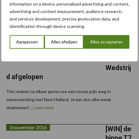
10 november 2016
WIN:
information on a device, personalized advertising and content,
advertising and content measurement, audience research,
EEN
and services development, precise geolocation data, and
OVERAL
identification through device scanning.
L VAN
NEW
Aanpassen
Alles afwijzen
Alles accepteren
HOLLAN
D –
Wedstrij
d afgelopen
Tien weken na elkaar geven we een mooie prijs weg in
samenwerking met New Holland. Je kan dus elke week
deelnemen! ...
Lees meer
3 november 2016
[WIN] de
hippe T7