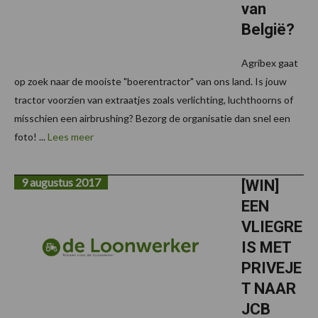
van
België?
Agribex gaat
op zoek naar de mooiste "boerentractor" van ons land. Is jouw
tractor voorzien van extraatjes zoals verlichting, luchthoorns of
misschien een airbrushing? Bezorg de organisatie dan snel een
foto! ...
Lees meer
9 augustus 2017
[WIN]
EEN
VLIEGRE
IS MET
PRIVEJE
T NAAR
JCB