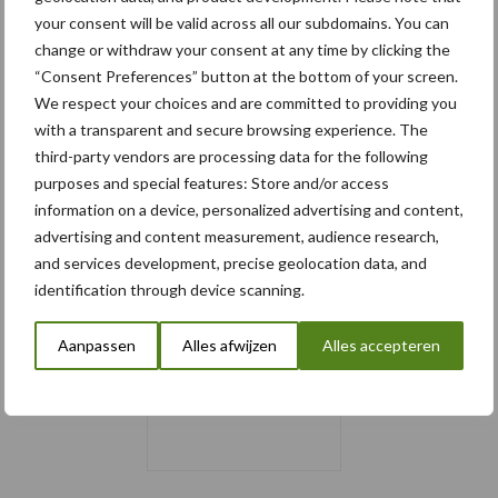
your consent will be valid across all our subdomains. You can
change or withdraw your consent at any time by clicking the
“Consent Preferences” button at the bottom of your screen.
We respect your choices and are committed to providing you
with a transparent and secure browsing experience. The
third-party vendors are processing data for the following
purposes and special features: Store and/or access
information on a device, personalized advertising and content,
advertising and content measurement, audience research,
Schrijf u in voor onze
and services development, precise geolocation data, and
nieuwsbrief
identification through device scanning.
Aanpassen
Alles afwijzen
Alles accepteren
8 + 0 =
*