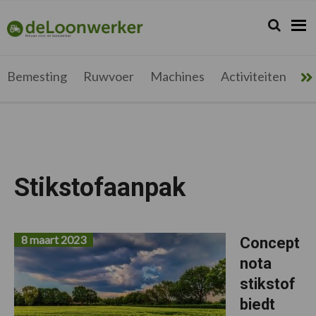
Spring
Door
Spring
naar
naar
naar
Zoeken...
Zoek
deloonwerker.be
de
de
de
hoofdnavigatie
hoofd
voettekst
inhoud
Bemesting
Ruwvoer
Machines
Activiteiten
Me
Stikstofaanpak
8 maart 2023
Concept
nota
stikstof
biedt