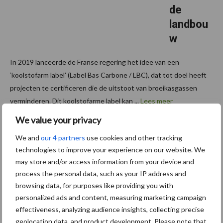
de
landbou
w
In 2019 lanceerde de Franse regering het idee van een
‘koolstofarm label’ (Label Bas Carbone / LBC), dat tot doel heeft
projecten te certificeren die de uitstoot van broeikasgassen
verminderen. Dit koolstofarme label kan ...
Lees meer
We value your privacy
We and
our 4 partners
use cookies and other tracking
technologies to improve your experience on our website. We
Footer
may store and/or access information from your device and
Onze brandpartners
process the personal data, such as your IP address and
browsing data, for purposes like providing you with
personalized ads and content, measuring marketing campaign
effectiveness, analyzing audience insights, collecting precise
geolocation data, and product development. Please note that