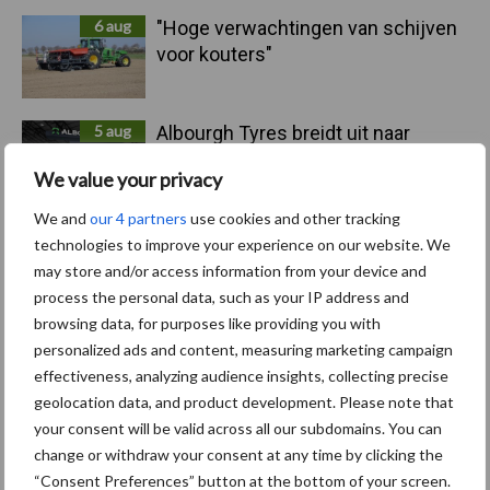
6 aug
"Hoge verwachtingen van schijven
voor kouters"
5 aug
Albourgh Tyres breidt uit naar
nieuwe marktsegmenten
We value your privacy
We and
our 4 partners
use cookies and other tracking
5 aug
Caterpillar breidt gamma
technologies to improve your experience on our website. We
elektrische bulldozers uit
may store and/or access information from your device and
process the personal data, such as your IP address and
browsing data, for purposes like providing you with
5 aug
Komatsu HM460-6 knikdumper legt
personalized ads and content, measuring marketing campaign
lat opnieuw hoger
effectiveness, analyzing audience insights, collecting precise
geolocation data, and product development. Please note that
your consent will be valid across all our subdomains. You can
5 aug
Nieuwe compacte gedragen
change or withdraw your consent at any time by clicking the
pootcombinatie van AVR
“Consent Preferences” button at the bottom of your screen.