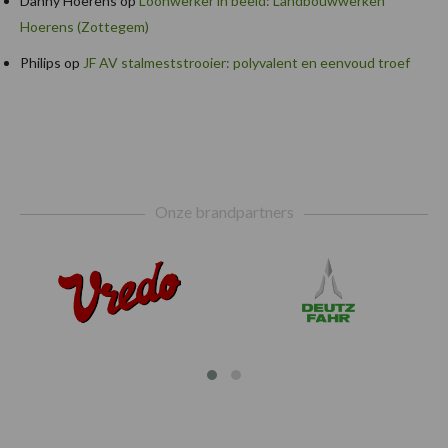
Danny Hoerens
op
Loonwerker in beeld: Landbouwwerken
Hoerens (Zottegem)
Philips
op
JF AV stalmeststrooier: polyvalent en eenvoud troef
Footer
Onze brandpartners