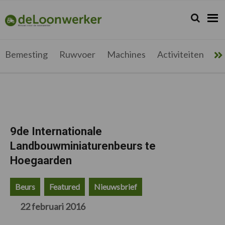
Spring
Door
Spring
Spring
naar
naar
naar
naar
Zoeken...
Zoek
deloonwerker.be
de
de
de
de
hoofdnavigatie
hoofd
eerste
voettekst
inhoud
sidebar
Bemesting
Ruwvoer
Machines
Activiteiten
Me
9de Internationale
Landbouwminiaturenbeurs te
Hoegaarden
Beurs
Featured
Nieuwsbrief
22 februari 2016