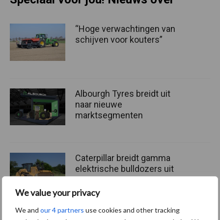
“Hoge verwachtingen van
schijven voor kouters”
Albourgh Tyres breidt uit
naar nieuwe
marktsegmenten
Caterpillar breidt gamma
elektrische bulldozers uit
We value your privacy
We and
our 4 partners
use cookies and other tracking