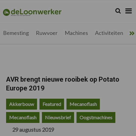
Spring
Door
Spring
Spring
naar
naar
naar
naar
Zoeken...
Zoek
deloonwerker.be
de
de
de
de
hoofdnavigatie
hoofd
eerste
voettekst
inhoud
sidebar
Bemesting
Ruwvoer
Machines
Activiteiten
Me
AVR brengt nieuwe rooibek op Potato
Europe 2019
Akkerbouw
Featured
Mecanoflash
Mecanoflash
Nieuwsbrief
Oogstmachines
29 augustus 2019