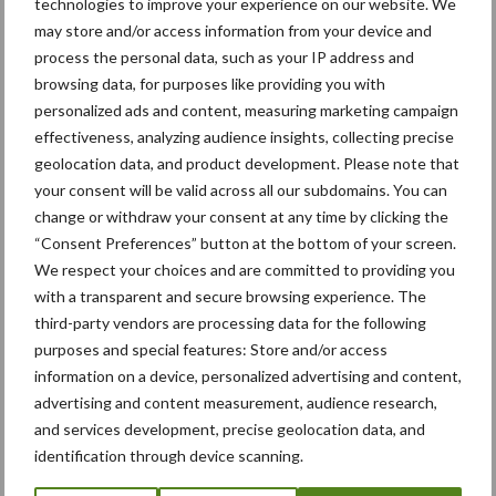
technologies to improve your experience on our website. We
Meer loonwerk nieuws:
may store and/or access information from your device and
process the personal data, such as your IP address and
browsing data, for purposes like providing you with
Maak hier uw keuze:
personalized ads and content, measuring marketing campaign
effectiveness, analyzing audience insights, collecting precise
geolocation data, and product development. Please note that
your consent will be valid across all our subdomains. You can
change or withdraw your consent at any time by clicking the
bemesting
Gewas & ruwvoer
“Consent Preferences” button at the bottom of your screen.
We respect your choices and are committed to providing you
with a transparent and secure browsing experience. The
third-party vendors are processing data for the following
purposes and special features: Store and/or access
Toon meer
information on a device, personalized advertising and content,
advertising and content measurement, audience research,
and services development, precise geolocation data, and
Primaire
identification through device scanning.
Recent nieuws
Partner nieuws