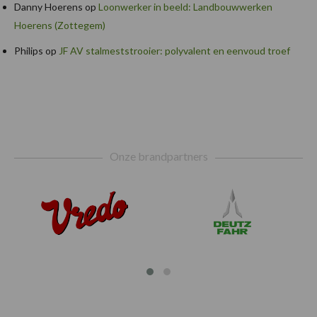
Danny Hoerens
op
Loonwerker in beeld: Landbouwwerken
Hoerens (Zottegem)
Philips
op
JF AV stalmeststrooier: polyvalent en eenvoud troef
Footer
Onze brandpartners