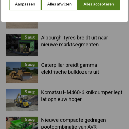
Sidebar
Aanpassen
Alles afwijzen
Alles accepteren
6 aug
"Hoge verwachtingen van schijven
voor kouters"
5 aug
Albourgh Tyres breidt uit naar
nieuwe marktsegmenten
5 aug
Caterpillar breidt gamma
elektrische bulldozers uit
5 aug
Komatsu HM460-6 knikdumper legt
lat opnieuw hoger
5 aug
Nieuwe compacte gedragen
pootcombinatie van AVR