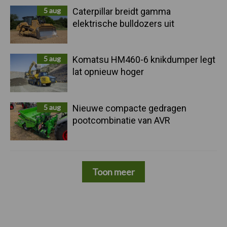
5 aug
Caterpillar breidt gamma
elektrische bulldozers uit
5 aug
Komatsu HM460-6 knikdumper legt
lat opnieuw hoger
5 aug
Nieuwe compacte gedragen
pootcombinatie van AVR
Toon meer