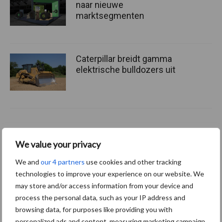
naar nieuwe
marktsegmenten
Caterpillar breidt gamma
elektrische bulldozers uit
Meer loonwerk nieuws:
We value your privacy
We and
our 4 partners
use cookies and other tracking
Maak hier uw keuze:
technologies to improve your experience on our website. We
may store and/or access information from your device and
process the personal data, such as your IP address and
browsing data, for purposes like providing you with
personalized ads and content, measuring marketing campaign