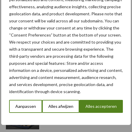
bemesting
Gewas & ruwvoer
effectiveness, analyzing audience insights, collecting precise
geolocation data, and product development. Please note that
your consent will be valid across all our subdomains. You can
change or withdraw your consent at any time by clicking the
“Consent Preferences” button at the bottom of your screen.
Toon meer
We respect your choices and are committed to providing you
with a transparent and secure browsing experience. The
third-party vendors are processing data for the following
Primaire
purposes and special features: Store and/or access
Recent nieuws
Partner nieuws
information on a device, personalized advertising and content,
Sidebar
advertising and content measurement, audience research,
6 aug
"Hoge verwachtingen van schijven
and services development, precise geolocation data, and
voor kouters"
identification through device scanning.
Aanpassen
Alles afwijzen
Alles accepteren
5 aug
Albourgh Tyres breidt uit naar
nieuwe marktsegmenten