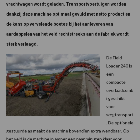
vrachtwagen wordt geladen. Transportvoertuigen worden
dankzij deze machine optimaal gevuld met netto product en
de kans op vervelende boetes bij het aanleveren van
aardappelen van het veld rechtstreeks aan de fabriek wordt
sterk verlaagd.
De Field
Loader 240 is
een
compacte
overlaadcomb
i geschikt
voor
wegtransport
. De optionele
gestuurde as maakt de machine bovendien extra wendbaar. Op
het veld is de machine in amper een paar minuten klaar voor