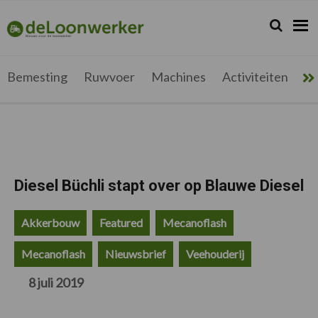
Spring
Door
Spring
Spring
naar
naar
naar
naar
Zoeken...
Zoek
deloonwerker.be
de
de
de
de
hoofdnavigatie
hoofd
eerste
voettekst
inhoud
sidebar
Bemesting
Ruwvoer
Machines
Activiteiten
Me
Diesel Büchli stapt over op Blauwe Diesel
Akkerbouw
Featured
Mecanoflash
Mecanoflash
Nieuwsbrief
Veehouderij
8 juli 2019