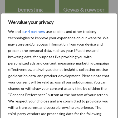
bemesting
Gewas & ruwvoer
We value your privacy
We and
our 4 partners
use cookies and other tracking
technologies to improve your experience on our website. We
Toon meer
may store and/or access information from your device and
process the personal data, such as your IP address and
browsing data, for purposes like providing you with
personalized ads and content, measuring marketing campaign
Primaire
Recent nieuws
Partner nieuws
effectiveness, analyzing audience insights, collecting precise
Sidebar
geolocation data, and product development. Please note that
your consent will be valid across all our subdomains. You can
6 aug
"Hoge verwachtingen van schijven
change or withdraw your consent at any time by clicking the
voor kouters"
“Consent Preferences” button at the bottom of your screen.
We respect your choices and are committed to providing you
with a transparent and secure browsing experience. The
5 aug
Albourgh Tyres breidt uit naar
third-party vendors are processing data for the following
nieuwe marktsegmenten