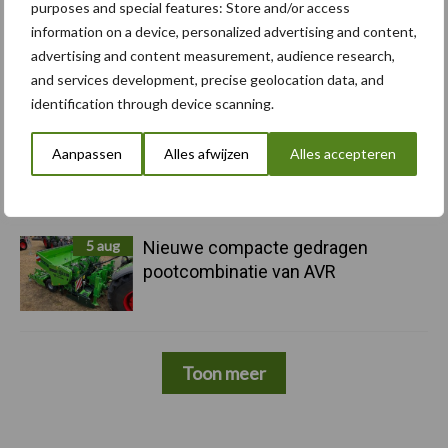
purposes and special features: Store and/or access
information on a device, personalized advertising and content,
5 aug
Caterpillar breidt gamma
advertising and content measurement, audience research,
elektrische bulldozers uit
and services development, precise geolocation data, and
identification through device scanning.
5 aug
Komatsu HM460-6 knikdumper legt
Aanpassen
Alles afwijzen
Alles accepteren
lat opnieuw hoger
5 aug
Nieuwe compacte gedragen
pootcombinatie van AVR
Toon meer