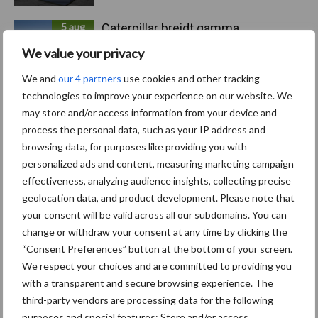
5 aug
Caterpillar breidt gamma
elektrische bulldozers uit
We value your privacy
We and
our 4 partners
use cookies and other tracking
5 aug
Komatsu HM460-6 knikdumper legt
technologies to improve your experience on our website. We
lat opnieuw hoger
may store and/or access information from your device and
process the personal data, such as your IP address and
browsing data, for purposes like providing you with
5 aug
Nieuwe compacte gedragen
personalized ads and content, measuring marketing campaign
pootcombinatie van AVR
effectiveness, analyzing audience insights, collecting precise
geolocation data, and product development. Please note that
your consent will be valid across all our subdomains. You can
change or withdraw your consent at any time by clicking the
“Consent Preferences” button at the bottom of your screen.
Toon meer
We respect your choices and are committed to providing you
with a transparent and secure browsing experience. The
third-party vendors are processing data for the following
purposes and special features: Store and/or access