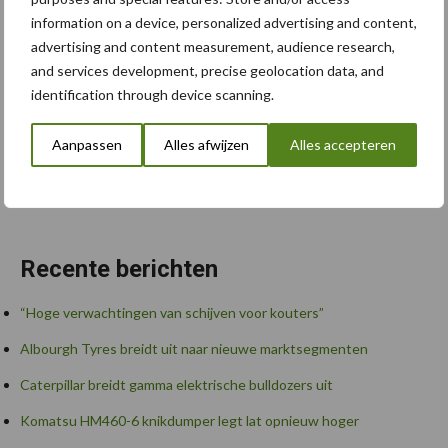
information on a device, personalized advertising and content,
advertising and content measurement, audience research,
and services development, precise geolocation data, and
identification through device scanning.
Aanpassen
Alles afwijzen
Alles accepteren
Zoeken...
Zoek
Recente berichten
“Hoge verwachtingen van schijven voor kouters”
Albourgh Tyres breidt uit naar nieuwe marktsegmenten
Caterpillar breidt gamma elektrische bulldozers uit
Komatsu HM460-6 knikdumper legt lat opnieuw hoger