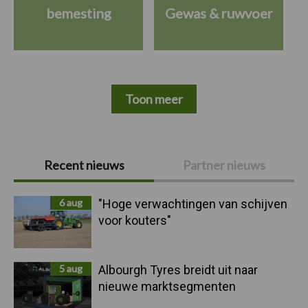
bemesting
Gewas & ruwvoer
Toon meer
Primaire
Recent nieuws
Partner nieuws
Sidebar
6 aug
"Hoge verwachtingen van schijven
voor kouters"
5 aug
Albourgh Tyres breidt uit naar
nieuwe marktsegmenten