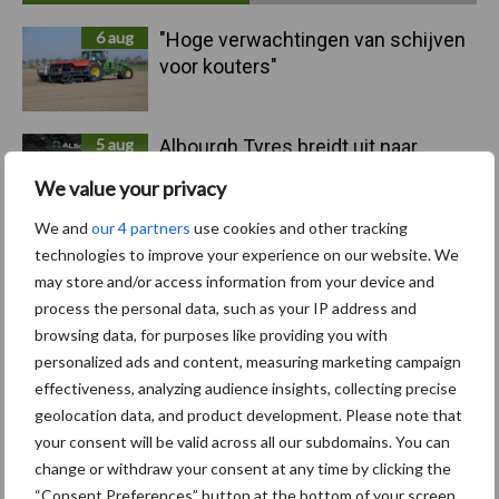
Sidebar
6 aug
"Hoge verwachtingen van schijven
voor kouters"
5 aug
Albourgh Tyres breidt uit naar
nieuwe marktsegmenten
We value your privacy
We and
our 4 partners
use cookies and other tracking
5 aug
Caterpillar breidt gamma
technologies to improve your experience on our website. We
elektrische bulldozers uit
may store and/or access information from your device and
process the personal data, such as your IP address and
browsing data, for purposes like providing you with
5 aug
Komatsu HM460-6 knikdumper legt
personalized ads and content, measuring marketing campaign
lat opnieuw hoger
effectiveness, analyzing audience insights, collecting precise
geolocation data, and product development. Please note that
your consent will be valid across all our subdomains. You can
5 aug
Nieuwe compacte gedragen
change or withdraw your consent at any time by clicking the
pootcombinatie van AVR
“Consent Preferences” button at the bottom of your screen.