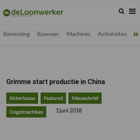
Spring
Door
Spring
Spring
naar
naar
naar
naar
Zoeken...
Zoek
deloonwerker.be
de
de
de
de
hoofdnavigatie
hoofd
eerste
voettekst
inhoud
sidebar
Bemesting
Ruwvoer
Machines
Activiteiten
Me
Grimme start productie in China
Akkerbouw
Featured
Nieuwsbrief
1 juni 2018
Oogstmachines