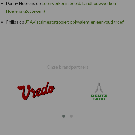
Danny Hoerens
op
Loonwerker in beeld: Landbouwwerken
Hoerens (Zottegem)
Philips
op
JF AV stalmeststrooier: polyvalent en eenvoud troef
Footer
Onze brandpartners