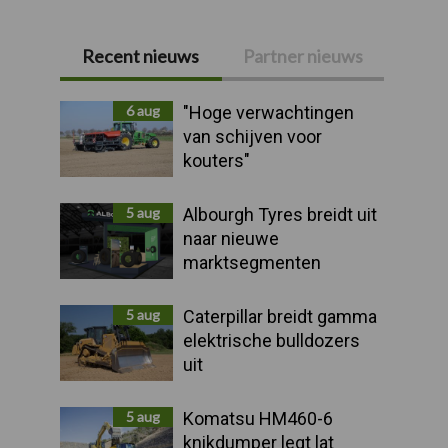
Recent nieuws
Partner nieuws
Primaire
Sidebar
6 aug
"Hoge verwachtingen
van schijven voor
kouters"
5 aug
Albourgh Tyres breidt uit
naar nieuwe
marktsegmenten
5 aug
Caterpillar breidt gamma
elektrische bulldozers
uit
5 aug
Komatsu HM460-6
knikdumper legt lat