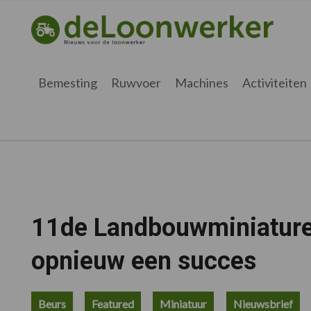
Spring
Door
Spring
Spring
naar
naar
naar
naar
deloonwerker.be
de
de
de
de
hoofdnavigatie
hoofd
eerste
voettekst
inhoud
sidebar
Bemesting
Ruwvoer
Machines
Activiteiten
11de Landbouwminiature
opnieuw een succes
Beurs
Featured
Miniatuur
Nieuwsbrief