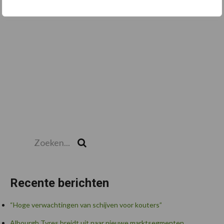
Toon meer
Zoeken...
Zoek
Recente berichten
“Hoge verwachtingen van schijven voor kouters”
Albourgh Tyres breidt uit naar nieuwe marktsegmenten