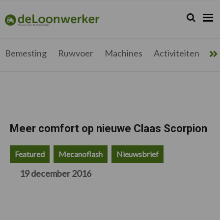
Spring
Door
Spring
Spring
naar
naar
naar
naar
Zoeken...
Zoek
deloonwerker.be
de
de
de
de
hoofdnavigatie
hoofd
eerste
voettekst
inhoud
sidebar
Bemesting
Ruwvoer
Machines
Activiteiten
Me
Meer comfort op nieuwe Claas Scorpion
Featured
Mecanoflash
Nieuwsbrief
19 december 2016