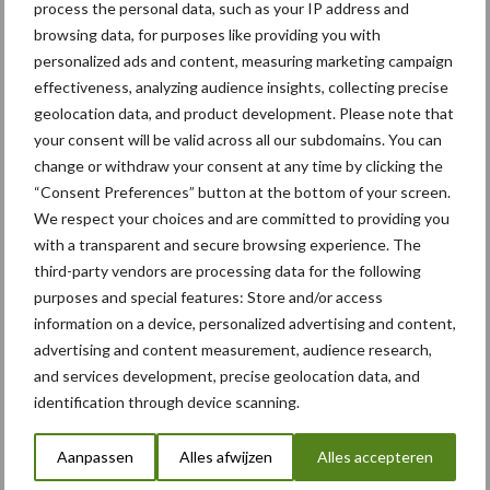
process the personal data, such as your IP address and
browsing data, for purposes like providing you with
5 aug
Albourgh Tyres breidt uit naar
personalized ads and content, measuring marketing campaign
nieuwe marktsegmenten
effectiveness, analyzing audience insights, collecting precise
geolocation data, and product development. Please note that
your consent will be valid across all our subdomains. You can
5 aug
Caterpillar breidt gamma
change or withdraw your consent at any time by clicking the
elektrische bulldozers uit
“Consent Preferences” button at the bottom of your screen.
We respect your choices and are committed to providing you
with a transparent and secure browsing experience. The
5 aug
Komatsu HM460-6 knikdumper legt
third-party vendors are processing data for the following
lat opnieuw hoger
purposes and special features: Store and/or access
information on a device, personalized advertising and content,
advertising and content measurement, audience research,
5 aug
Nieuwe compacte gedragen
and services development, precise geolocation data, and
pootcombinatie van AVR
identification through device scanning.
Aanpassen
Alles afwijzen
Alles accepteren