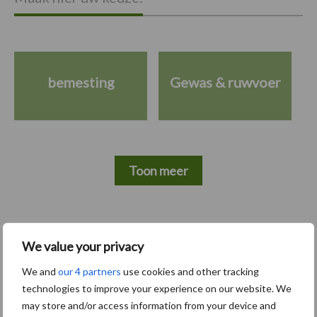
bemesting
Gewas & ruwvoer
Toon meer
Primaire
Recent nieuws
Partner nieuws
We value your privacy
Sidebar
We and
our 4 partners
use cookies and other tracking
6 aug
"Hoge verwachtingen van schijven
technologies to improve your experience on our website. We
voor kouters"
may store and/or access information from your device and