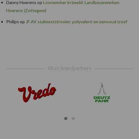
Danny Hoerens
op
Loonwerker in beeld: Landbouwwerken
Hoerens (Zottegem)
Philips
op
JF AV stalmeststrooier: polyvalent en eenvoud troef
Footer
Onze brandpartners