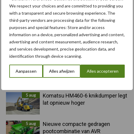
Sidebar
We respect your choices and are committed to providing you
6 aug
"Hoge verwachtingen van schijven
with a transparent and secure browsing experience. The
voor kouters"
third-party vendors are processing data for the following
purposes and special features: Store and/or access
information on a device, personalized advertising and content,
5 aug
Albourgh Tyres breidt uit naar
advertising and content measurement, audience research,
nieuwe marktsegmenten
and services development, precise geolocation data, and
identification through device scanning.
5 aug
Caterpillar breidt gamma
Aanpassen
Alles afwijzen
Alles accepteren
elektrische bulldozers uit
5 aug
Komatsu HM460-6 knikdumper legt
lat opnieuw hoger
5 aug
Nieuwe compacte gedragen
pootcombinatie van AVR