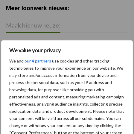
Meer loonwerk nieuws:
Maak hier uw keuze:
We value your privacy
bemesting
Gewas & ruwvoer
We and
our 4 partners
use cookies and other tracking
technologies to improve your experience on our website. We
may store and/or access information from your device and
process the personal data, such as your IP address and
browsing data, for purposes like providing you with
personalized ads and content, measuring marketing campaign
Toon meer
effectiveness, analyzing audience insights, collecting precise
geolocation data, and product development. Please note that
your consent will be valid across all our subdomains. You can
Primaire
change or withdraw your consent at any time by clicking the
Recent nieuws
Partner nieuws
“Consent Preferences” button at the bottom of your screen.