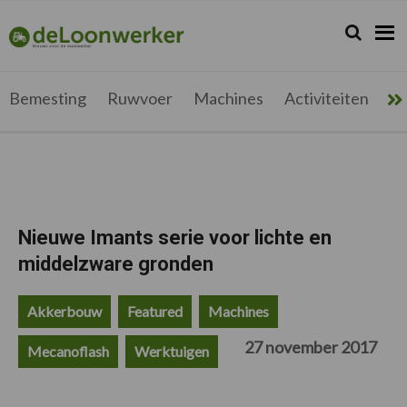
Spring
Door
Spring
Spring
naar
naar
naar
naar
Zoeken...
Zoek
deloonwerker.be
de
de
de
de
hoofdnavigatie
hoofd
eerste
voettekst
inhoud
sidebar
Bemesting
Ruwvoer
Machines
Activiteiten
Me
Nieuwe Imants serie voor lichte en
middelzware gronden
Akkerbouw
Featured
Machines
27 november 2017
Mecanoflash
Werktuigen