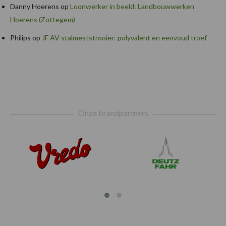
Danny Hoerens
op
Loonwerker in beeld: Landbouwwerken
Hoerens (Zottegem)
Philips
op
JF AV stalmeststrooier: polyvalent en eenvoud troef
Footer
Onze brandpartners