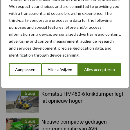
Sidebar
We respect your choices and are committed to providing you
6 aug
"Hoge verwachtingen van schijven
with a transparent and secure browsing experience. The
voor kouters"
third-party vendors are processing data for the following
purposes and special features: Store and/or access
information on a device, personalized advertising and content,
5 aug
Albourgh Tyres breidt uit naar
advertising and content measurement, audience research,
nieuwe marktsegmenten
and services development, precise geolocation data, and
identification through device scanning.
5 aug
Caterpillar breidt gamma
Aanpassen
Alles afwijzen
Alles accepteren
elektrische bulldozers uit
5 aug
Komatsu HM460-6 knikdumper legt
lat opnieuw hoger
5 aug
Nieuwe compacte gedragen
pootcombinatie van AVR