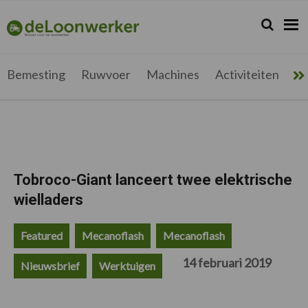
Spring
Door
Spring
Spring
naar
naar
naar
naar
Zoeken...
Zoek
deloonwerker.be
de
de
de
de
hoofdnavigatie
hoofd
eerste
voettekst
inhoud
sidebar
Bemesting
Ruwvoer
Machines
Activiteiten
Me
Tobroco-Giant lanceert twee elektrische
wielladers
Featured
Mecanoflash
Mecanoflash
14 februari 2019
Nieuwsbrief
Werktuigen