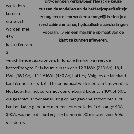
uitvoeringen verkrijgbaar. Naast de keuze
wielladers
tussen de modellen en de batterijcapaciteit zijn
kunnen
er nog een resem van keuzemogelijkheden (o.a.
uitgerust
rond cabine en airco, hydraulische aansluitingen
worden met
vooraan, …) om een machine op maat van de
48V
klant te kunnen afleveren.
batterijen van
3
verschillende capaciteiten. In functie hiervan varieert de
batterijhoogte. Er is keuze tussen een 12,3 kWh (240 Ah), 18,4
kWh (360 Ah) of 24,6 kWh (480 Ah) batterij. Volgens de fabrikant
kan hiermee resp. 4, 6 of 8 uur normaal werk mee verricht worden.
Het laden kan gebeuren met een on-board lader van 40A of 60A,
die geschikt is voor aansluiting op het gewone stroomnet. Ook
kan het laden gebeuren met een externe lader in de range 40A-
300A, waarmee de batterij dan binnen de 30 minuten voor 50%
geladen is.