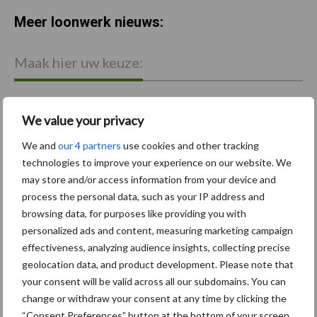
Meer loonwerk nieuws:
Maak hier uw keuze:
We value your privacy
bemesting
Gewas & ruwvoer
We and
our 4 partners
use cookies and other tracking
technologies to improve your experience on our website. We
may store and/or access information from your device and
process the personal data, such as your IP address and
browsing data, for purposes like providing you with
personalized ads and content, measuring marketing campaign
Toon meer
effectiveness, analyzing audience insights, collecting precise
geolocation data, and product development. Please note that
your consent will be valid across all our subdomains. You can
Primaire
change or withdraw your consent at any time by clicking the
Recent nieuws
Partner nieuws
“Consent Preferences” button at the bottom of your screen.