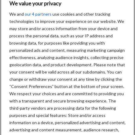
We value your privacy
Toon meer
We and
our 4 partners
use cookies and other tracking
technologies to improve your experience on our website. We
Primaire
may store and/or access information from your device and
Recent nieuws
Partner nieuws
process the personal data, such as your IP address and
Sidebar
browsing data, for purposes like providing you with
6 aug
"Hoge verwachtingen van schijven
personalized ads and content, measuring marketing campaign
voor kouters"
effectiveness, analyzing audience insights, collecting precise
geolocation data, and product development. Please note that
your consent will be valid across all our subdomains. You can
5 aug
Albourgh Tyres breidt uit naar
change or withdraw your consent at any time by clicking the
nieuwe marktsegmenten
“Consent Preferences” button at the bottom of your screen.
We respect your choices and are committed to providing you
with a transparent and secure browsing experience. The
5 aug
Caterpillar breidt gamma
third-party vendors are processing data for the following
elektrische bulldozers uit
purposes and special features: Store and/or access
information on a device, personalized advertising and content,
advertising and content measurement, audience research,