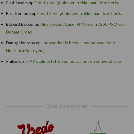
Paul Jacobs
op
Fendt kondigt nieuwe trekker aan deze herfst
Bart Persoon
op
Fendt kondigt nieuwe trekker aan deze herfst
Edward Bakker
op
Mijn trekker: Case IH Magnum 7250 PRO van
Donaat Croes
Danny Hoerens
op
Loonwerker in beeld: Landbouwwerken
Hoerens (Zottegem)
Philips
op
JF AV stalmeststrooier: polyvalent en eenvoud troef
Footer
Onze brandpartners