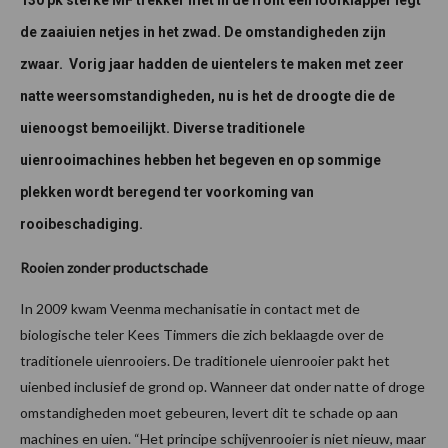
130 pk sterke MF trekker met in de front een loofklapper legt
de zaaiuien netjes in het zwad. De omstandigheden zijn
zwaar. Vorig jaar hadden de uientelers te maken met zeer
natte weersomstandigheden, nu is het de droogte die de
uienoogst bemoeilijkt. Diverse traditionele
uienrooimachines hebben het begeven en op sommige
plekken wordt beregend ter voorkoming van
rooibeschadiging.
Rooien zonder productschade
In 2009 kwam Veenma mechanisatie in contact met de
biologische teler Kees Timmers die zich beklaagde over de
traditionele uienrooiers. De traditionele uienrooier pakt het
uienbed inclusief de grond op. Wanneer dat onder natte of droge
omstandigheden moet gebeuren, levert dit te schade op aan
machines en uien. “Het principe schijvenrooier is niet nieuw, maar