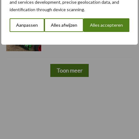
5 aug
Komatsu HM460-6 knikdumper legt
and services development, precise geolocation data, and
lat opnieuw hoger
identification through device scanning.
Aanpassen
Alles afwijzen
Alles accepteren
5 aug
Nieuwe compacte gedragen
pootcombinatie van AVR
Toon meer