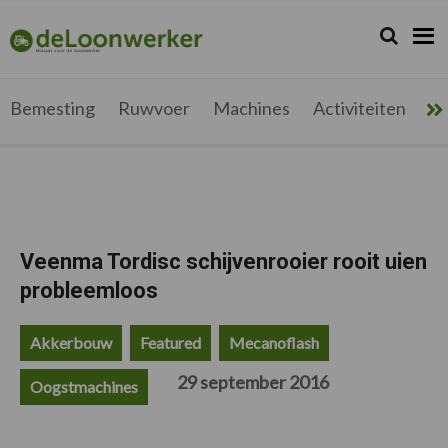
Spring
Door
Spring
Spring
naar
naar
naar
naar
Zoeken...
Zoek
deloonwerker.be
de
de
de
de
hoofdnavigatie
hoofd
eerste
voettekst
inhoud
sidebar
Bemesting
Ruwvoer
Machines
Activiteiten
Me
Veenma Tordisc schijvenrooier rooit uien
probleemloos
Akkerbouw
Featured
Mecanoflash
29 september 2016
Oogstmachines