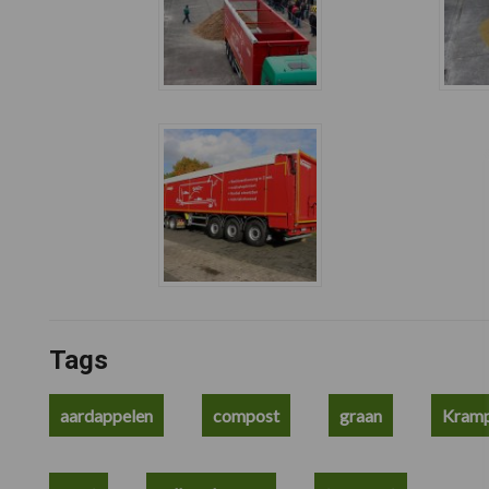
Tags
aardappelen
compost
graan
Kram