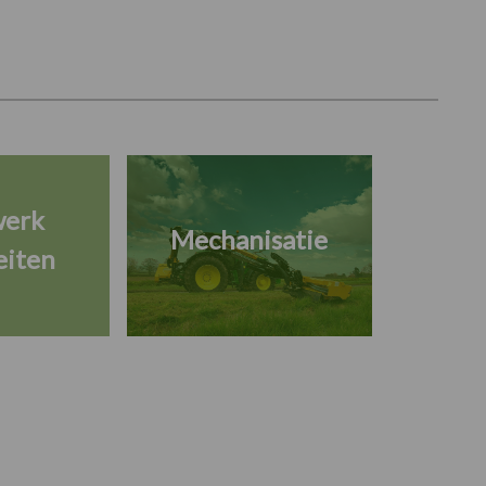
werk
Mechanisatie
eiten