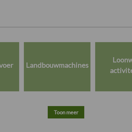
Loon
voer
Landbouwmachines
activit
Toon meer