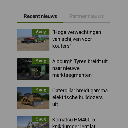
Recent nieuws
Partner nieuws
Primaire
Sidebar
6 aug
"Hoge verwachtingen
van schijven voor
kouters"
5 aug
Albourgh Tyres breidt uit
naar nieuwe
marktsegmenten
5 aug
Caterpillar breidt gamma
elektrische bulldozers
uit
5 aug
Komatsu HM460-6
knikdumper legt lat