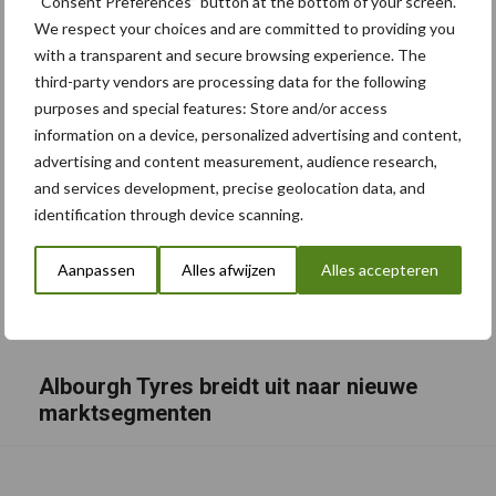
“Consent Preferences” button at the bottom of your screen.
We respect your choices and are committed to providing you
with a transparent and secure browsing experience. The
third-party vendors are processing data for the following
purposes and special features: Store and/or access
information on a device, personalized advertising and content,
advertising and content measurement, audience research,
and services development, precise geolocation data, and
identification through device scanning.
Aanpassen
Alles afwijzen
Alles accepteren
Albourgh Tyres breidt uit naar nieuwe
marktsegmenten