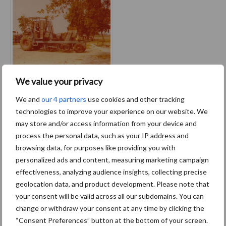
Gerard Baecke bouwde in 1974
We value your privacy
een bietenrooier volledig
We and
our 4 partners
use cookies and other tracking
volgens eigen ontwerp. Dit op
technologies to improve your experience on our website. We
basis van een Fordson Major
may store and/or access information from your device and
voorzien van Stoll-rooischaren.
process the personal data, such as your IP address and
browsing data, for purposes like providing you with
personalized ads and content, measuring marketing campaign
Tags
effectiveness, analyzing audience insights, collecting precise
geolocation data, and product development. Please note that
your consent will be valid across all our subdomains. You can
oswald baecke
Oude doos
change or withdraw your consent at any time by clicking the
Speciaal voor jou! Nieuws over
“Consent Preferences” button at the bottom of your screen.