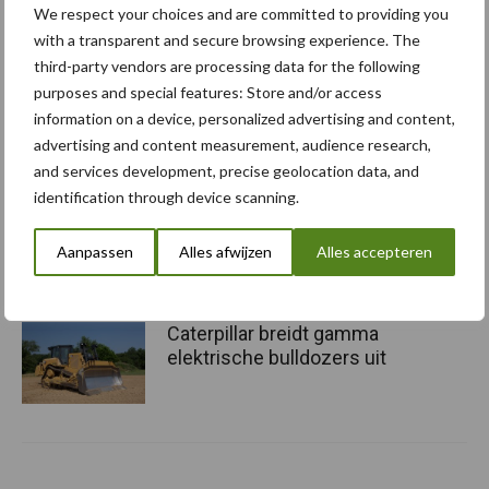
We respect your choices and are committed to providing you
with a transparent and secure browsing experience. The
“Hoge verwachtingen van
third-party vendors are processing data for the following
schijven voor kouters”
purposes and special features: Store and/or access
information on a device, personalized advertising and content,
advertising and content measurement, audience research,
and services development, precise geolocation data, and
Albourgh Tyres breidt uit
identification through device scanning.
naar nieuwe
marktsegmenten
Aanpassen
Alles afwijzen
Alles accepteren
Caterpillar breidt gamma
elektrische bulldozers uit