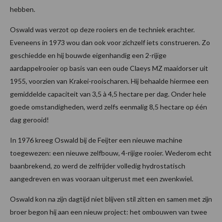
hebben.
Oswald was verzot op deze rooiers en de techniek erachter.
Eveneens in 1973 wou dan ook voor zichzelf iets construeren. Zo
geschiedde en hij bouwde eigenhandig een 2-rijïge
aardappelrooier op basis van een oude Claeys MZ maaidorser uit
1955, voorzien van Krakei-rooischaren. Hij behaalde hiermee een
gemiddelde capaciteit van 3,5 à 4,5 hectare per dag. Onder hele
goede omstandigheden, werd zelfs eenmalig 8,5 hectare op één
dag gerooid!
In 1976 kreeg Oswald bij de Feijter een nieuwe machine
toegewezen: een nieuwe zelfbouw, 4-rijige rooier. Wederom echt
baanbrekend, zo werd de zelfrijder volledig hydrostatisch
aangedreven en was vooraan uitgerust met een zwenkwiel.
Oswald kon na zijn dagtijd niet blijven stil zitten en samen met zijn
broer begon hij aan een nieuw project: het ombouwen van twee