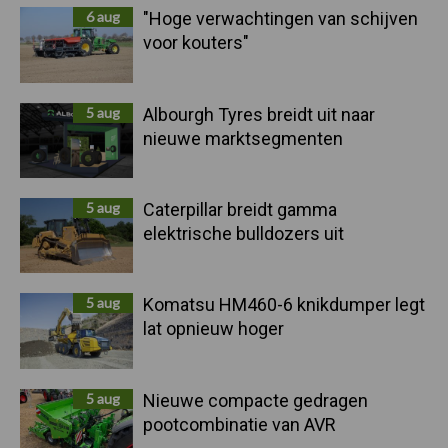
6 aug
"Hoge verwachtingen van schijven
voor kouters"
5 aug
Albourgh Tyres breidt uit naar
nieuwe marktsegmenten
5 aug
Caterpillar breidt gamma
elektrische bulldozers uit
5 aug
Komatsu HM460-6 knikdumper legt
lat opnieuw hoger
5 aug
Nieuwe compacte gedragen
pootcombinatie van AVR