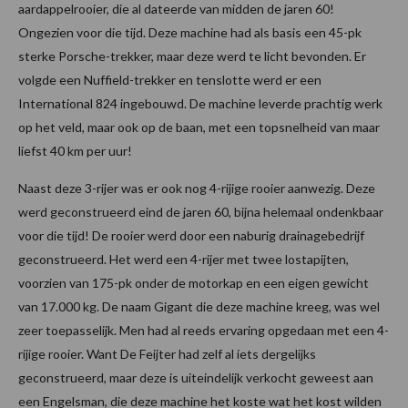
aardappelrooier, die al dateerde van midden de jaren 60!
Ongezien voor die tijd. Deze machine had als basis een 45-pk
sterke Porsche-trekker, maar deze werd te licht bevonden. Er
volgde een Nuffield-trekker en tenslotte werd er een
International 824 ingebouwd. De machine leverde prachtig werk
op het veld, maar ook op de baan, met een topsnelheid van maar
liefst 40 km per uur!
Naast deze 3-rijer was er ook nog 4-rijige rooier aanwezig. Deze
werd geconstrueerd eind de jaren 60, bijna helemaal ondenkbaar
voor die tijd! De rooier werd door een naburig drainagebedrijf
geconstrueerd. Het werd een 4-rijer met twee lostapijten,
voorzien van 175-pk onder de motorkap en een eigen gewicht
van 17.000 kg. De naam Gigant die deze machine kreeg, was wel
zeer toepasselijk. Men had al reeds ervaring opgedaan met een 4-
rijige rooier. Want De Feijter had zelf al iets dergelijks
geconstrueerd, maar deze is uiteindelijk verkocht geweest aan
een Engelsman, die deze machine het koste wat het kost wilden