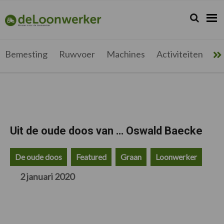
Spring
Door
Spring
Spring
naar
naar
naar
naar
Zoeken...
Zoek
deloonwerker.be
de
de
de
de
hoofdnavigatie
hoofd
eerste
voettekst
inhoud
sidebar
Bemesting
Ruwvoer
Machines
Activiteiten
Me
Uit de oude doos van … Oswald Baecke
De oude doos
Featured
Graan
Loonwerker
2 januari 2020