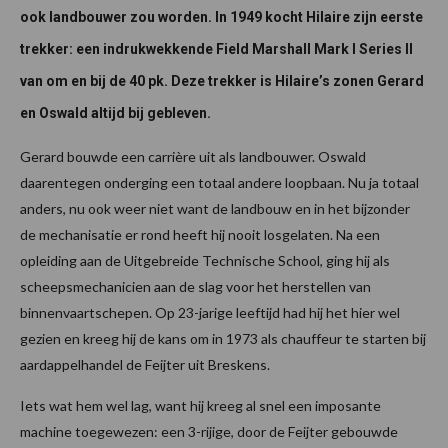
ook landbouwer zou worden. In 1949 kocht Hilaire zijn eerste
trekker: een indrukwekkende Field Marshall Mark I Series II
van om en bij de 40 pk. Deze trekker is Hilaire’s zonen Gerard
en Oswald altijd bij gebleven.
Gerard bouwde een carrière uit als landbouwer. Oswald
daarentegen onderging een totaal andere loopbaan. Nu ja totaal
anders, nu ook weer niet want de landbouw en in het bijzonder
de mechanisatie er rond heeft hij nooit losgelaten. Na een
opleiding aan de Uitgebreide Technische School, ging hij als
scheepsmechanicien aan de slag voor het herstellen van
binnenvaartschepen. Op 23-jarige leeftijd had hij het hier wel
gezien en kreeg hij de kans om in 1973 als chauffeur te starten bij
aardappelhandel de Feijter uit Breskens.
Iets wat hem wel lag, want hij kreeg al snel een imposante
machine toegewezen: een 3-rijige, door de Feijter gebouwde