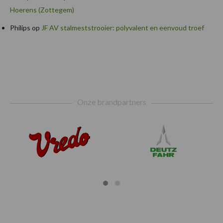
Hoerens (Zottegem)
Philips
op
JF AV stalmeststrooier: polyvalent en eenvoud troef
Footer
Onze brandpartners