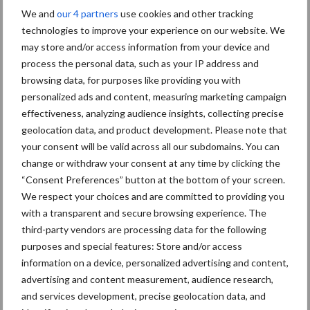
We and
our 4 partners
use cookies and other tracking
technologies to improve your experience on our website. We
may store and/or access information from your device and
process the personal data, such as your IP address and
Meer loonwerk nieuws:
browsing data, for purposes like providing you with
personalized ads and content, measuring marketing campaign
Maak hier uw keuze:
effectiveness, analyzing audience insights, collecting precise
geolocation data, and product development. Please note that
your consent will be valid across all our subdomains. You can
change or withdraw your consent at any time by clicking the
“Consent Preferences” button at the bottom of your screen.
bemesting
Gewas & ruwvoer
We respect your choices and are committed to providing you
with a transparent and secure browsing experience. The
third-party vendors are processing data for the following
purposes and special features: Store and/or access
information on a device, personalized advertising and content,
advertising and content measurement, audience research,
Toon meer
and services development, precise geolocation data, and