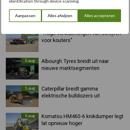
identification through device scanning.
Primaire
Aanpassen
Alles afwijzen
Alles accepteren
Recent nieuws
Partner nieuws
Sidebar
6 aug
"Hoge verwachtingen van schijven
voor kouters"
5 aug
Albourgh Tyres breidt uit naar
nieuwe marktsegmenten
5 aug
Caterpillar breidt gamma
elektrische bulldozers uit
5 aug
Komatsu HM460-6 knikdumper legt
lat opnieuw hoger