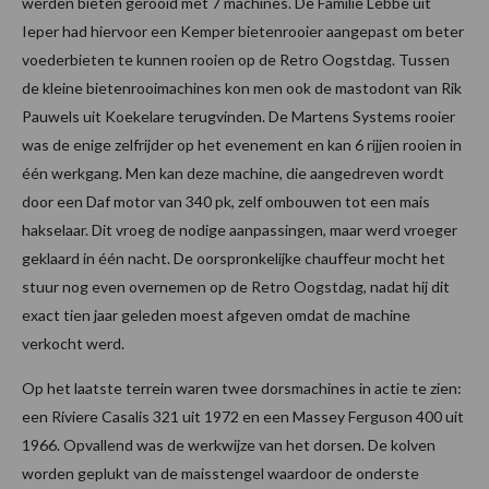
werden bieten gerooid met 7 machines. De Familie Lebbe uit
Ieper had hiervoor een Kemper bietenrooier aangepast om beter
voederbieten te kunnen rooien op de Retro Oogstdag. Tussen
de kleine bietenrooimachines kon men ook de mastodont van Rik
Pauwels uit Koekelare terugvinden. De Martens Systems rooier
was de enige zelfrijder op het evenement en kan 6 rijjen rooien in
één werkgang. Men kan deze machine, die aangedreven wordt
door een Daf motor van 340 pk, zelf ombouwen tot een mais
hakselaar. Dit vroeg de nodige aanpassingen, maar werd vroeger
geklaard in één nacht. De oorspronkelijke chauffeur mocht het
stuur nog even overnemen op de Retro Oogstdag, nadat hij dit
exact tien jaar geleden moest afgeven omdat de machine
verkocht werd.
Op het laatste terrein waren twee dorsmachines in actie te zien:
een Riviere Casalis 321 uit 1972 en een Massey Ferguson 400 uit
1966. Opvallend was de werkwijze van het dorsen. De kolven
worden geplukt van de maisstengel waardoor de onderste