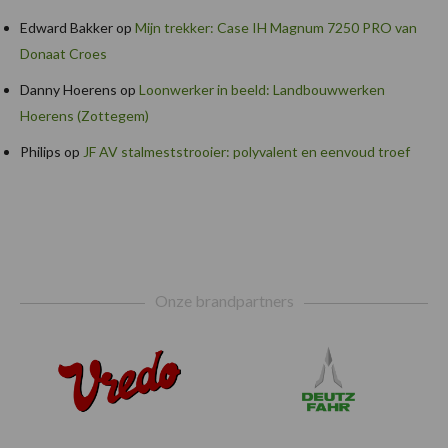
Edward Bakker
op
Mijn trekker: Case IH Magnum 7250 PRO van
Donaat Croes
Danny Hoerens
op
Loonwerker in beeld: Landbouwwerken
Hoerens (Zottegem)
Philips
op
JF AV stalmeststrooier: polyvalent en eenvoud troef
Footer
Onze brandpartners