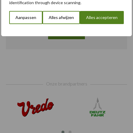
elektrische bulldozers uit
identification through device scanning.
Aanpassen
Alles afwijzen
Alles accepteren
Toon meer
Footer
Onze brandpartners