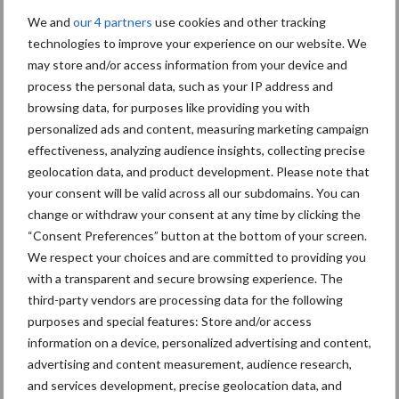
We and
our 4 partners
use cookies and other tracking
Toon meer
technologies to improve your experience on our website. We
may store and/or access information from your device and
process the personal data, such as your IP address and
browsing data, for purposes like providing you with
personalized ads and content, measuring marketing campaign
effectiveness, analyzing audience insights, collecting precise
Recent nieuws
Partner nieuws
geolocation data, and product development. Please note that
your consent will be valid across all our subdomains. You can
“Hoge verwachtingen van
6 aug
change or withdraw your consent at any time by clicking the
schijven voor kouters”
“Consent Preferences” button at the bottom of your screen.
We respect your choices and are committed to providing you
with a transparent and secure browsing experience. The
Albourgh Tyres breidt uit
5 aug
third-party vendors are processing data for the following
naar nieuwe
purposes and special features: Store and/or access
marktsegmenten
information on a device, personalized advertising and content,
advertising and content measurement, audience research,
Caterpillar breidt gamma
5 aug
and services development, precise geolocation data, and