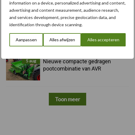
information on a device, personalized advertising and content,
5 aug
Caterpillar breidt gamma
advertising and content measurement, audience research,
elektrische bulldozers uit
and services development, precise geolocation data, and
identification through device scanning.
5 aug
Komatsu HM460-6 knikdumper legt
lat opnieuw hoger
Aanpassen
Alles afwijzen
Alles accepteren
5 aug
Nieuwe compacte gedragen
pootcombinatie van AVR
Toon meer