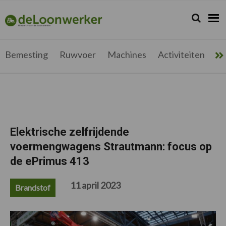
Spring
Door
Spring
Spring
naar
naar
naar
naar
Zoeken...
Zoek
deloonwerker.be
de
de
de
de
hoofdnavigatie
hoofd
eerste
voettekst
inhoud
sidebar
Bemesting
Ruwvoer
Machines
Activiteiten
Me
Elektrische zelfrijdende
voermengwagens Strautmann: focus op
de ePrimus 413
11 april 2023
Brandstof