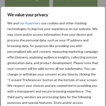
We value your privacy
We and
our 4 partners
use cookies and other tracking
Toon meer
technologies to improve your experience on our website. We
may store and/or access information from your device and
process the personal data, such as your IP address and
browsing data, for purposes like providing you with
Primaire
Recent nieuws
Partner nieuws
personalized ads and content, measuring marketing campaign
Sidebar
effectiveness, analyzing audience insights, collecting precise
geolocation data, and product development. Please note that
6 aug
"Hoge verwachtingen van schijven
your consent will be valid across all our subdomains. You can
voor kouters"
change or withdraw your consent at any time by clicking the
“Consent Preferences” button at the bottom of your screen.
We respect your choices and are committed to providing you
5 aug
Albourgh Tyres breidt uit naar
with a transparent and secure browsing experience. The
nieuwe marktsegmenten
third-party vendors are processing data for the following
purposes and special features: Store and/or access