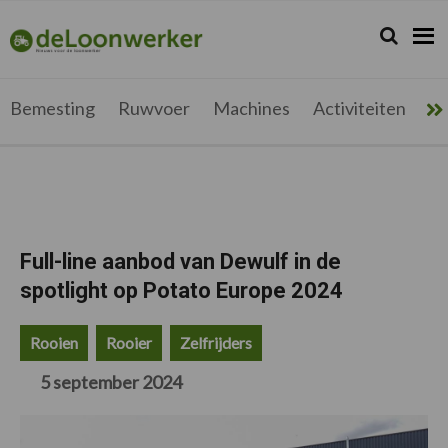
Spring
Door
Spring
Spring
naar
naar
naar
naar
Zoeken...
Zoek
deloonwerker.be
de
de
de
de
hoofdnavigatie
hoofd
eerste
voettekst
inhoud
sidebar
Bemesting
Ruwvoer
Machines
Activiteiten
Me
Full-line aanbod van Dewulf in de
spotlight op Potato Europe 2024
Rooien
Rooier
Zelfrijders
5 september 2024