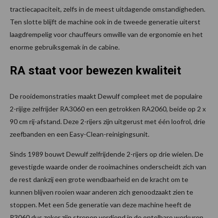
tractiecapaciteit, zelfs in de meest uitdagende omstandigheden.
Ten slotte blijft de machine ook in de tweede generatie uiterst
laagdrempelig voor chauffeurs omwille van de ergonomie en het
enorme gebruiksgemak in de cabine.
RA staat voor bewezen kwaliteit
De rooidemonstraties maakt Dewulf compleet met de populaire
2-rijige zelfrijder RA3060 en een getrokken RA2060, beide op 2 x
90 cm rij-afstand. Deze 2-rijers zijn uitgerust met één loofrol, drie
zeefbanden en een Easy-Clean-reinigingsunit.
Sinds 1989 bouwt Dewulf zelfrijdende 2-rijers op drie wielen. De
gevestigde waarde onder de rooimachines onderscheidt zich van
de rest dankzij een grote wendbaarheid en de kracht om te
kunnen blijven rooien waar anderen zich genoodzaakt zien te
stoppen. Met een 5de generatie van deze machine heeft de
R3060 dus zeker zijn strepen verdiend in de ontelbare werkuren