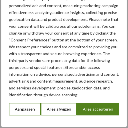
krijgt het pootgoed ook exact de ruimte die nodig is om optimaal
personalized ads and content, measuring marketing campaign
te kunnen groeien.
effectiveness, analyzing audience insights, collecting precise
geolocation data, and product development. Please note that
your consent will be valid across all our subdomains. You can
change or withdraw your consent at any time by clicking the
“Consent Preferences” button at the bottom of your screen.
We respect your choices and are committed to providing you
with a transparent and secure browsing experience. The
third-party vendors are processing data for the following
purposes and special features: Store and/or access
information on a device, personalized advertising and content,
advertising and content measurement, audience research,
and services development, precise geolocation data, and
identification through device scanning.
Dewulf Structural 30
Aanpassen
Alles afwijzen
Alles accepteren
Daarnaast zorgt het “Wave Belt”-concept voor een golfachtig
snarenbed dat planten op hellend terrein eenvoudiger en