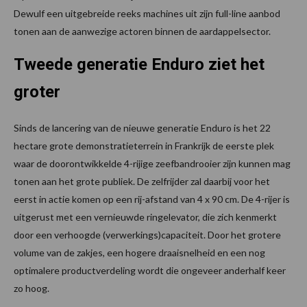
Dewulf een uitgebreide reeks machines uit zijn full-line aanbod
tonen aan de aanwezige actoren binnen de aardappelsector.
Tweede generatie Enduro ziet het
groter
Sinds de lancering van de nieuwe generatie Enduro is het 22
hectare grote demonstratieterrein in Frankrijk de eerste plek
waar de doorontwikkelde 4-rijige zeefbandrooier zijn kunnen mag
tonen aan het grote publiek. De zelfrijder zal daarbij voor het
eerst in actie komen op een rij-afstand van 4 x 90 cm. De 4-rijer is
uitgerust met een vernieuwde ringelevator, die zich kenmerkt
door een verhoogde (verwerkings)capaciteit. Door het grotere
volume van de zakjes, een hogere draaisnelheid en een nog
optimalere productverdeling wordt die ongeveer anderhalf keer
zo hoog.