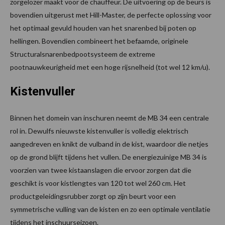
zorgelozer maakt voor de chauffeur. De uitvoering op de beurs is
bovendien uitgerust met Hill-Master, de perfecte oplossing voor
het optimaal gevuld houden van het snarenbed bij poten op
hellingen. Bovendien combineert het befaamde, originele
Structuralsnarenbedpootsysteem de extreme
pootnauwkeurigheid met een hoge rijsnelheid (tot wel 12 km/u).
Kistenvuller
Binnen het domein van inschuren neemt de MB 34 een centrale
rol in. Dewulfs nieuwste kistenvuller is volledig elektrisch
aangedreven en knikt de vulband in de kist, waardoor die netjes
op de grond blijft tijdens het vullen. De energiezuinige MB 34 is
voorzien van twee kistaanslagen die ervoor zorgen dat die
geschikt is voor kistlengtes van 120 tot wel 260 cm. Het
productgeleidingsrubber zorgt op zijn beurt voor een
symmetrische vulling van de kisten en zo een optimale ventilatie
tijdens het inschuurseizoen.