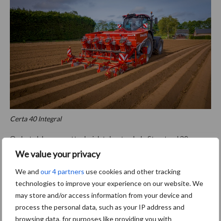
Certa 40 Integral
Op het vlak van poottechniek tekent ook de Structural 30
present. In dit geval draaft Dewulf op met de gedragen variant
We value your privacy
van de snarenbedpootmachine, die standaard 3 rijen in een bed
We and
our 4 partners
use cookies and other tracking
kan poten. Deze aardappelvriendelijke pootmachine is uniek in de
technologies to improve your experience on our website. We
markt en maakt onder meer het verschil door de automatische
may store and/or access information from your device and
diepteregeling via een ultrasone sensor. Daardoor is de machine
process the personal data, such as your IP address and
niet enkel uiterst precies in de afleg van de aardappelen, maar
browsing data, for purposes like providing you with