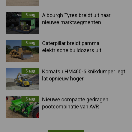
5 aug
Albourgh Tyres breidt uit naar
nieuwe marktsegmenten
5 aug
Caterpillar breidt gamma
elektrische bulldozers uit
5 aug
Komatsu HM460-6 knikdumper legt
lat opnieuw hoger
5 aug
Nieuwe compacte gedragen
pootcombinatie van AVR