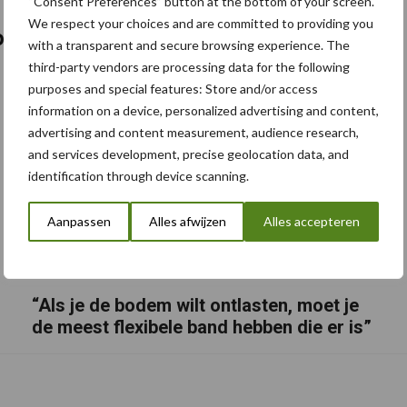
“Consent Preferences” button at the bottom of your screen.
We respect your choices and are committed to providing you
torbanden
with a transparent and secure browsing experience. The
third-party vendors are processing data for the following
purposes and special features: Store and/or access
information on a device, personalized advertising and content,
advertising and content measurement, audience research,
and services development, precise geolocation data, and
identification through device scanning.
Aanpassen
Alles afwijzen
Alles accepteren
“Als je de bodem wilt ontlasten, moet je
de meest flexibele band hebben die er is”