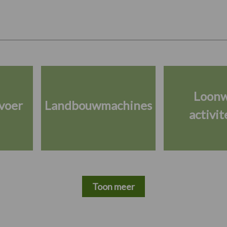
Loon
voer
Landbouwmachines
activit
Toon meer