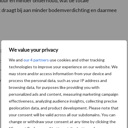
sduur en minder onderhoud, wat de totale
k draagt bij aan minder bodemverdichting en daarmee
We value your privacy
 behoefte aan duurzame en efficiënte oplossingen in
We and
our 4 partners
use cookies and other tracking
twikkeling van de Agrimax ProCrop past binnen een
technologies to improve your experience on our website. We
die zowel de operationele efficiëntie als de
may store and/or access information from your device and
beteren.
process the personal data, such as your IP address and
browsing data, for purposes like providing you with
personalized ads and content, measuring marketing campaign
effectiveness, analyzing audience insights, collecting precise
geolocation data, and product development. Please note that
your consent will be valid across all our subdomains. You can
change or withdraw your consent at any time by clicking the