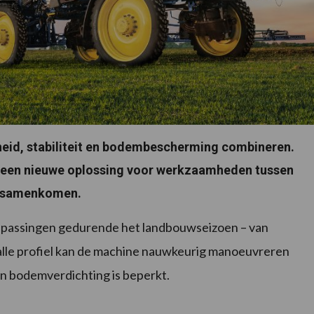
heid, stabiliteit en bodembescherming combineren.
 een nieuwe oplossing voor werkzaamheden tussen
it samenkomen.
oepassingen gedurende het landbouwseizoen – van
malle profiel kan de machine nauwkeurig manoeuvreren
en bodemverdichting is beperkt.