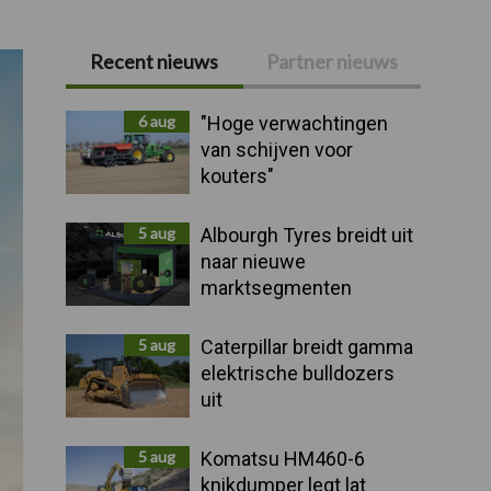
Recent nieuws
Partner nieuws
Primaire
Sidebar
6 aug
"Hoge verwachtingen
van schijven voor
kouters"
5 aug
Albourgh Tyres breidt uit
naar nieuwe
marktsegmenten
5 aug
Caterpillar breidt gamma
elektrische bulldozers
uit
5 aug
Komatsu HM460-6
knikdumper legt lat