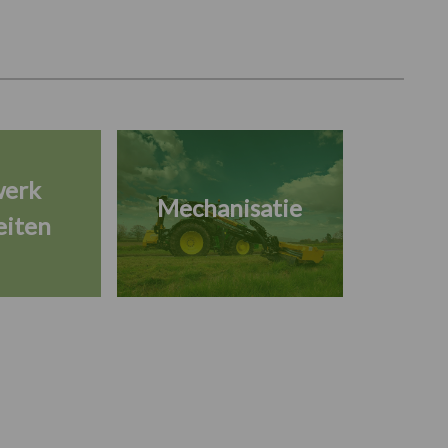
werk
Mechanisatie
eiten