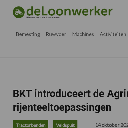
Spring
Door
Spring
Spring
naar
naar
naar
naar
deloonwerker.be
de
de
de
de
hoofdnavigatie
hoofd
eerste
voettekst
inhoud
sidebar
Bemesting
Ruwvoer
Machines
Activiteiten
BKT introduceert de Agr
rijenteeltoepassingen
14 oktober 20
Tractorbanden
Veldspuit