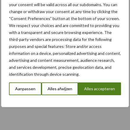
5 aug
Komatsu HM460-6 knikdumper legt
your consent will be valid across all our subdomains. You can
lat opnieuw hoger
change or withdraw your consent at any time by clicking the
“Consent Preferences” button at the bottom of your screen.
We respect your choices and are committed to providing you
5 aug
Nieuwe compacte gedragen
with a transparent and secure browsing experience. The
pootcombinatie van AVR
third-party vendors are processing data for the following
purposes and special features: Store and/or access
information on a device, personalized advertising and content,
advertising and content measurement, audience research,
Toon meer
and services development, precise geolocation data, and
identification through device scanning.
Aanpassen
Alles afwijzen
Alles accepteren