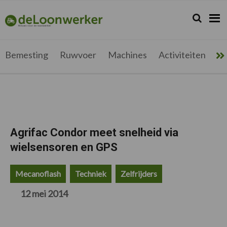
Spring
Door
Spring
Spring
naar
naar
naar
naar
Zoeken...
Zoek
deloonwerker.be
de
de
de
de
hoofdnavigatie
hoofd
eerste
voettekst
inhoud
sidebar
Bemesting
Ruwvoer
Machines
Activiteiten
Me
Agrifac Condor meet snelheid via
wielsensoren en GPS
Mecanoflash
Techniek
Zelfrijders
12 mei 2014