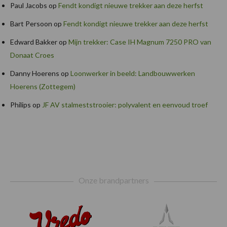
Paul Jacobs
op
Fendt kondigt nieuwe trekker aan deze herfst
Bart Persoon
op
Fendt kondigt nieuwe trekker aan deze herfst
Edward Bakker
op
Mijn trekker: Case IH Magnum 7250 PRO van
Donaat Croes
Danny Hoerens
op
Loonwerker in beeld: Landbouwwerken
Hoerens (Zottegem)
Philips
op
JF AV stalmeststrooier: polyvalent en eenvoud troef
Footer
Onze brandpartners