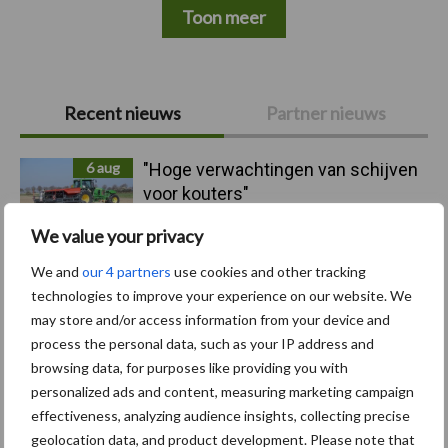
Toon meer
Primaire
Recent nieuws
Partner nieuws
Sidebar
6 aug
"Hoge verwachtingen van schijven
voor kouters"
We value your privacy
5 aug
Albourgh Tyres breidt uit naar
We and
our 4 partners
use cookies and other tracking
nieuwe marktsegmenten
technologies to improve your experience on our website. We
may store and/or access information from your device and
process the personal data, such as your IP address and
5 aug
Caterpillar breidt gamma
browsing data, for purposes like providing you with
elektrische bulldozers uit
personalized ads and content, measuring marketing campaign
effectiveness, analyzing audience insights, collecting precise
geolocation data, and product development. Please note that