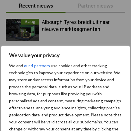
Primaire
Recent nieuws
Partner nieuws
Sidebar
5 aug
Albourgh Tyres breidt uit naar
nieuwe marktsegmenten
5 aug
Caterpillar breidt gamma
We value your privacy
elektrische bulldozers uit
We and
our 4 partners
use cookies and other tracking
technologies to improve your experience on our website. We
5 aug
Komatsu HM460-6 knikdumper legt
may store and/or access information from your device and
lat opnieuw hoger
process the personal data, such as your IP address and
browsing data, for purposes like providing you with
personalized ads and content, measuring marketing campaign
5 aug
Nieuwe compacte gedragen
effectiveness, analyzing audience insights, collecting precise
pootcombinatie van AVR
geolocation data, and product development. Please note that
your consent will be valid across all our subdomains. You can
change or withdraw your consent at any time by clicking the