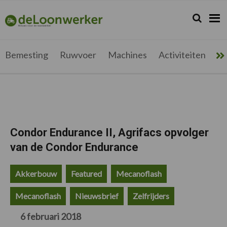
Spring
Door
Spring
Spring
naar
naar
naar
naar
Zoeken...
Zoek
deloonwerker.be
de
de
de
de
hoofdnavigatie
hoofd
eerste
voettekst
inhoud
sidebar
Bemesting
Ruwvoer
Machines
Activiteiten
Me
Condor Endurance II, Agrifacs opvolger
van de Condor Endurance
Akkerbouw
Featured
Mecanoflash
Mecanoflash
Nieuwsbrief
Zelfrijders
6 februari 2018