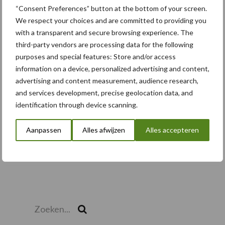
3 aug
Pöttinger introduceert compacte
“Consent Preferences” button at the bottom of your screen.
dubbelrotor-zwadhark in de hef
We respect your choices and are committed to providing you
with a transparent and secure browsing experience. The
third-party vendors are processing data for the following
purposes and special features: Store and/or access
Toon meer
information on a device, personalized advertising and content,
advertising and content measurement, audience research,
and services development, precise geolocation data, and
identification through device scanning.
Aanpassen
Alles afwijzen
Alles accepteren
Zoeken...
Zoek