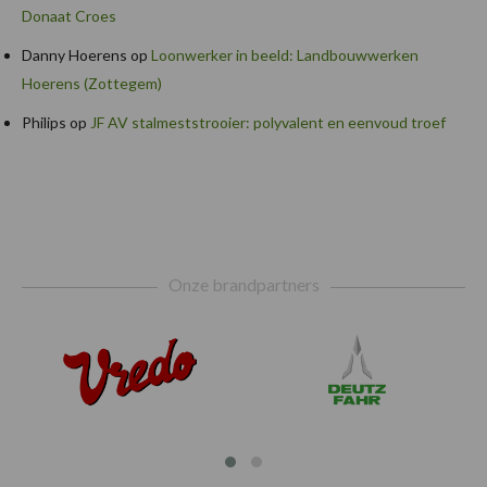
Donaat Croes
Danny Hoerens
op
Loonwerker in beeld: Landbouwwerken
Hoerens (Zottegem)
Philips
op
JF AV stalmeststrooier: polyvalent en eenvoud troef
Footer
Onze brandpartners