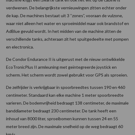
verdwenen. De belangrijkste vernieuwingen zitten echter onder
de kap. De machines bestaat uit 3 “zones”, vooraan de vulzone,
waar niet alleen het water en sproeimiddel maar ook brandstof en
AdBlue gevuld wordt. In het midden van de machine zitten de
verschillende tanks, achteraan zit het spuitgedeelte met pompen
en electronica.
De Condor Endurance II is uitgerust met de nieuw ontwikkelde
EcoTronicPlus II armleuning met geïntegreerde joystick en
scherm. Het scherm wordt zowel gebruikt voor GPS als sproeien.
De zelfrijder is verkrijgbaar in spoorbreedtes tussen 190 en 460
centimeter. Standaard kan elke machine 1 meter spoorbreedte
varieren. De bodemvrijheid bedraagt 138 centimeter, de maximale
banddiameter bedraagt 230 centimeter. De tank heeft een
inhoud van 8000 liter, sproeibomen kunnen tussen 24 en 55
meter breed zijn. De maximale snelheid op de weg bedraagt 60
km/u