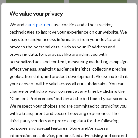
We value your privacy
Toon meer
We and
our 4 partners
use cookies and other tracking
technologies to improve your experience on our website. We
may store and/or access information from your device and
process the personal data, such as your IP address and
Primaire
Recent nieuws
Partner nieuws
browsing data, for purposes like providing you with
personalized ads and content, measuring marketing campaign
Sidebar
effectiveness, analyzing audience insights, collecting precise
5 aug
Albourgh Tyres breidt uit naar
geolocation data, and product development. Please note that
nieuwe marktsegmenten
your consent will be valid across all our subdomains. You can
change or withdraw your consent at any time by clicking the
“Consent Preferences” button at the bottom of your screen.
5 aug
Caterpillar breidt gamma
We respect your choices and are committed to providing you
elektrische bulldozers uit
with a transparent and secure browsing experience. The
third-party vendors are processing data for the following
purposes and special features: Store and/or access
5 aug
Komatsu HM460-6 knikdumper legt
information on a device, personalized advertising and content,