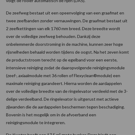
volgt de rooier automatisch de rijen (DAS).
De zeefweg bestaat uit een opeenvolging van een graafmat en
twee zeefbanden zonder vernauwingen. De graafmat bestaat uit
2 zeefkettingen van elk 1760 mm breed. Deze breedte wordt
over de volledige zeefweg behouden. Dankzij deze
onbelemmerde doorstroming in de machine, kunnen zeer hoge
rijsnelheden behaald worden tijdens de oogst. Na het zeven komt
de productstroom terecht op de egelband voor een eerste,
intensieve reiniging zodat de daaropvolgende reinigingsmodule
(zeef-, axiaalmodule met 36 rollen of Flexyclean®module) een
maximale reiniging garandeert. Hierna worden de aardappelen
over de volledige breedte van de ringelevator verdeeld met de 3-
delige verdeelband. De ringelevator is uitgerust met actieve
zijwanden die de aardappelen beschermen tegen beschadiging.
Bovenin is het mogelijk om in de afvoerband een
reinigingsmodule te integreren.
De Kwatro heeft een 17,5 m³ grote bunker. Deze biedt een