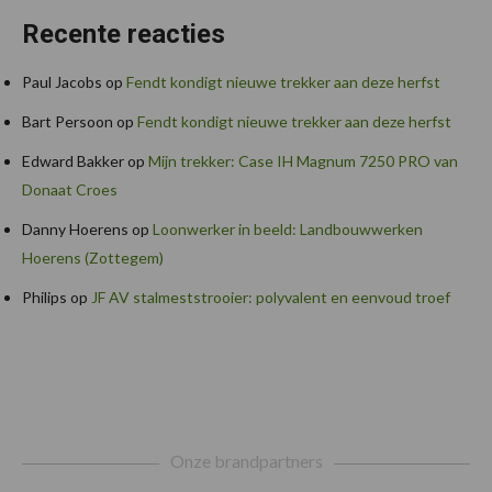
Recente reacties
Paul Jacobs
op
Fendt kondigt nieuwe trekker aan deze herfst
Bart Persoon
op
Fendt kondigt nieuwe trekker aan deze herfst
Edward Bakker
op
Mijn trekker: Case IH Magnum 7250 PRO van
Donaat Croes
Danny Hoerens
op
Loonwerker in beeld: Landbouwwerken
Hoerens (Zottegem)
Philips
op
JF AV stalmeststrooier: polyvalent en eenvoud troef
Footer
Onze brandpartners