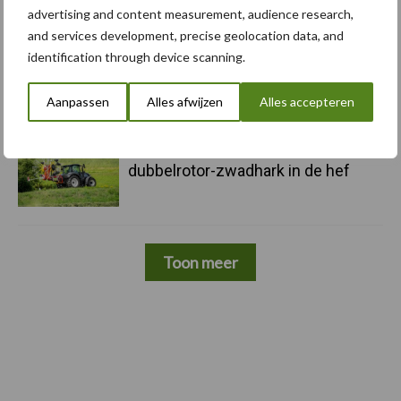
lat opnieuw hoger
advertising and content measurement, audience research,
and services development, precise geolocation data, and
identification through device scanning.
5 aug
Nieuwe compacte gedragen
pootcombinatie van AVR
Aanpassen
Alles afwijzen
Alles accepteren
3 aug
Pöttinger introduceert compacte
dubbelrotor-zwadhark in de hef
Toon meer