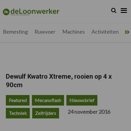
Spring
Door
Spring
Spring
naar
naar
naar
naar
Zoeken...
Zoek
deloonwerker.be
de
de
de
de
hoofdnavigatie
hoofd
eerste
voettekst
inhoud
sidebar
Bemesting
Ruwvoer
Machines
Activiteiten
Me
Dewulf Kwatro Xtreme, rooien op 4 x
90cm
Featured
Mecanoflash
Nieuwsbrief
24 november 2016
Techniek
Zelfrijders