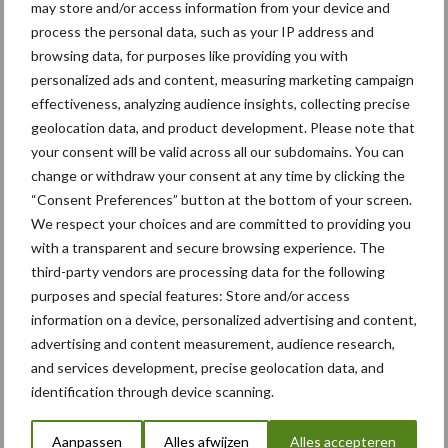
may store and/or access information from your device and
process the personal data, such as your IP address and
Toon meer
browsing data, for purposes like providing you with
personalized ads and content, measuring marketing campaign
effectiveness, analyzing audience insights, collecting precise
Primaire
geolocation data, and product development. Please note that
your consent will be valid across all our subdomains. You can
Sidebar
change or withdraw your consent at any time by clicking the
“Consent Preferences” button at the bottom of your screen.
We respect your choices and are committed to providing you
with a transparent and secure browsing experience. The
third-party vendors are processing data for the following
purposes and special features: Store and/or access
Zoeken...
information on a device, personalized advertising and content,
Zoek
advertising and content measurement, audience research,
and services development, precise geolocation data, and
identification through device scanning.
Recente berichten
Aanpassen
Alles afwijzen
Alles accepteren