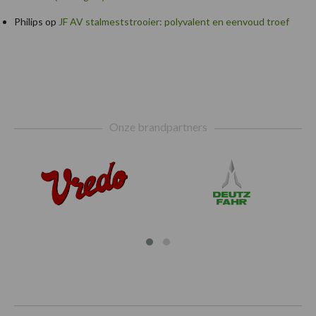
Philips
op
JF AV stalmeststrooier: polyvalent en eenvoud troef
Footer
Onze brandpartners