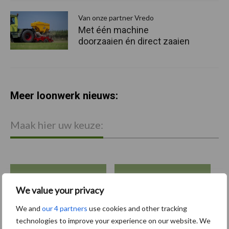
Van onze partner Vredo
Met één machine
doorzaaien én direct zaaien
Meer loonwerk nieuws:
Maak hier uw keuze:
bemesting
Gewas & ruwvoer
We value your privacy
We and
our 4 partners
use cookies and other tracking
technologies to improve your experience on our website. We