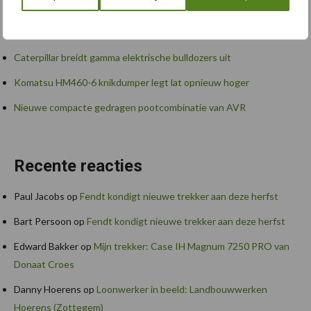
“Hoge verwachtingen van schijven voor kouters”
Albourgh Tyres breidt uit naar nieuwe marktsegmenten
Caterpillar breidt gamma elektrische bulldozers uit
Komatsu HM460-6 knikdumper legt lat opnieuw hoger
Nieuwe compacte gedragen pootcombinatie van AVR
Recente reacties
Paul Jacobs
op
Fendt kondigt nieuwe trekker aan deze herfst
Bart Persoon
op
Fendt kondigt nieuwe trekker aan deze herfst
Edward Bakker
op
Mijn trekker: Case IH Magnum 7250 PRO van
Donaat Croes
Danny Hoerens
op
Loonwerker in beeld: Landbouwwerken
Hoerens (Zottegem)