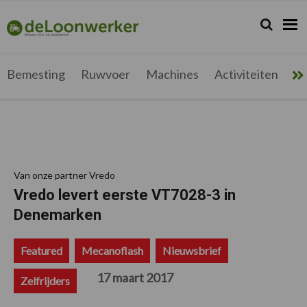
Spring
Door
Spring
Spring
naar
naar
naar
naar
Zoeken...
Zoek
deloonwerker.be
de
de
de
de
hoofdnavigatie
hoofd
eerste
voettekst
inhoud
sidebar
Bemesting
Ruwvoer
Machines
Activiteiten
Me
Van onze partner Vredo
Vredo levert eerste VT7028-3 in
Denemarken
Featured
Mecanoflash
Nieuwsbrief
17 maart 2017
Zelfrijders