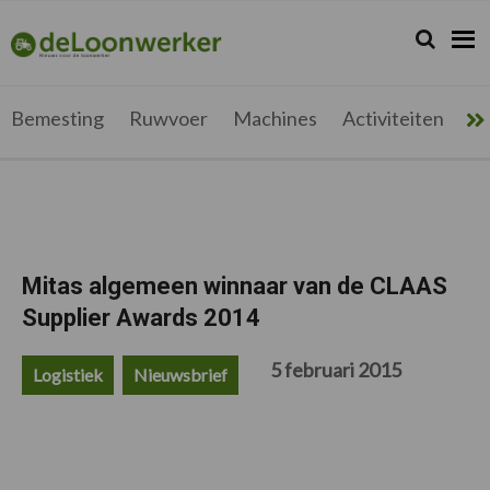
Spring
Door
Spring
Spring
naar
naar
naar
naar
Zoeken...
Zoek
deloonwerker.be
de
de
de
de
hoofdnavigatie
hoofd
eerste
voettekst
inhoud
sidebar
Bemesting
Ruwvoer
Machines
Activiteiten
Me
Mitas algemeen winnaar van de CLAAS
Supplier Awards 2014
5 februari 2015
Logistiek
Nieuwsbrief