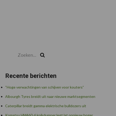
Zoeken...
Zoek
Recente berichten
“Hoge verwachtingen van schijven voor kouters”
Albourgh Tyres breidt uit naar nieuwe marktsegmenten
Caterpillar breidt gamma elektrische bulldozers uit
Komatsu HM460-6 knikdumper legt lat opnieuw hoger