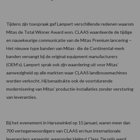
Tijdens zijn toespraak gaf Lampert verschillende redenen waarom
Mitas de Total Winner Award won. CLAAS waardeerde de tijdige
en nauwkeurige communicatie van de Mitas Premium lancering –
Het nieuwe type banden van Mitas- die de Continental-merk
banden vervangt bij de original equipment manufacturers
(OEM’s). Lampert sprak ook zijn waardering uit voor Mitas’
aanwezigheid op alle markten waar CLAAS landbouwmachines
worden verkocht. Hij benadrukte ook de voortdurende
modernisering van Mitas’ productie-installaties zonder verstoring
van leveranties.
Bij het evenement in Harsewinkel op 15 januari, waren meer dan
700 vertegenwoordigers van CLAAS en hun internationale
leveranciers aanwezig, waaronder Helmut Claas. De prijs werd