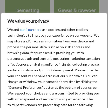
bemesting
Gewas & ruwvoer
We value your privacy
We and
our 4 partners
use cookies and other tracking
technologies to improve your experience on our website. We
Toon meer
may store and/or access information from your device and
process the personal data, such as your IP address and
browsing data, for purposes like providing you with
personalized ads and content, measuring marketing campaign
Primaire
Recent nieuws
Partner nieuws
effectiveness, analyzing audience insights, collecting precise
Sidebar
geolocation data, and product development. Please note that
your consent will be valid across all our subdomains. You can
6 aug
"Hoge verwachtingen van schijven
change or withdraw your consent at any time by clicking the
voor kouters"
“Consent Preferences” button at the bottom of your screen.
We respect your choices and are committed to providing you
with a transparent and secure browsing experience. The
5 aug
Albourgh Tyres breidt uit naar
third-party vendors are processing data for the following
nieuwe marktsegmenten