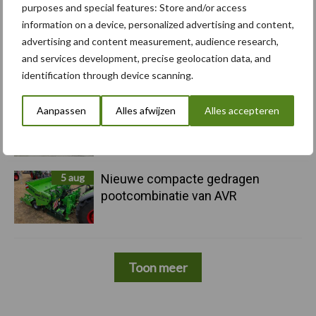
purposes and special features: Store and/or access
information on a device, personalized advertising and content,
advertising and content measurement, audience research,
5 aug
Caterpillar breidt gamma
and services development, precise geolocation data, and
elektrische bulldozers uit
identification through device scanning.
5 aug
Komatsu HM460-6 knikdumper legt
Aanpassen
Alles afwijzen
Alles accepteren
lat opnieuw hoger
5 aug
Nieuwe compacte gedragen
pootcombinatie van AVR
Toon meer