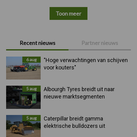
Toon meer
Primaire
Recent nieuws
Partner nieuws
Sidebar
6 aug
"Hoge verwachtingen van schijven
voor kouters"
5 aug
Albourgh Tyres breidt uit naar
nieuwe marktsegmenten
5 aug
Caterpillar breidt gamma
elektrische bulldozers uit