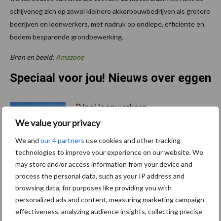
schijveneg zich op zowel kleinere akkerbouwbedrijven als grotere
bedrijven en loonwerkers, met nadruk op ondiepe, efficiënte en
bodem besparende grondbewerking.
Bron en beeld:
Amazone
Speciaal voor jou! Nieuws over eggen
“Veel loonwerkers
realiseren zich niet hoeveel
We value your privacy
werk ze hebben voor zo’n
machine”
We and
our 4 partners
use cookies and other tracking
technologies to improve your experience on our website. We
may store and/or access information from your device and
Nieuwe Amazone dubbele
process the personal data, such as your IP address and
veerringswals DFW 580
browsing data, for purposes like providing you with
voor aanbouwwerktuigen
personalized ads and content, measuring marketing campaign
effectiveness, analyzing audience insights, collecting precise