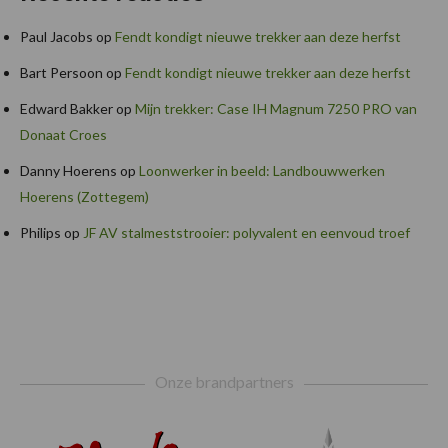
Paul Jacobs
op
Fendt kondigt nieuwe trekker aan deze herfst
Bart Persoon
op
Fendt kondigt nieuwe trekker aan deze herfst
Edward Bakker
op
Mijn trekker: Case IH Magnum 7250 PRO van
Donaat Croes
Danny Hoerens
op
Loonwerker in beeld: Landbouwwerken
Hoerens (Zottegem)
Philips
op
JF AV stalmeststrooier: polyvalent en eenvoud troef
Footer
Onze brandpartners