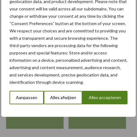
geolocation data, and product development. Please note that
your consent will be valid across all our subdomains. You can
Amazone levert Catros Pro
change or withdraw your consent at any time by clicking the
standaard met
“Consent Preferences” button at the bottom of your screen.
mestverdeler
We respect your choices and are committed to providing you
with a transparent and secure browsing experience. The
third-party vendors are processing data for the following
purposes and special features: Store and/or access
Meer loonwerk nieuws:
information on a device, personalized advertising and content,
advertising and content measurement, audience research,
Maak hier uw keuze:
and services development, precise geolocation data, and
identification through device scanning.
Aanpassen
Alles afwijzen
Alles accepteren
bemesting
Gewas & ruwvoer