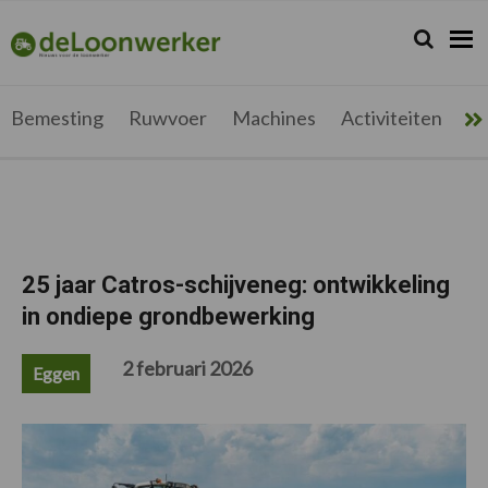
Spring
Door
Spring
Spring
naar
naar
naar
naar
Zoeken...
Zoek
deloonwerker.be
de
de
de
de
hoofdnavigatie
hoofd
eerste
voettekst
inhoud
sidebar
Bemesting
Ruwvoer
Machines
Activiteiten
Me
25 jaar Catros-schijveneg: ontwikkeling
in ondiepe grondbewerking
2 februari 2026
Eggen