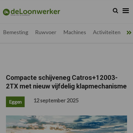
Spring
Door
Spring
Spring
naar
naar
naar
naar
Zoeken...
Zoek
deloonwerker.be
de
de
de
de
hoofdnavigatie
hoofd
eerste
voettekst
inhoud
sidebar
Bemesting
Ruwvoer
Machines
Activiteiten
Me
Compacte schijveneg Catros+12003-
2TX met nieuw vijfdelig klapmechanisme
12 september 2025
Eggen