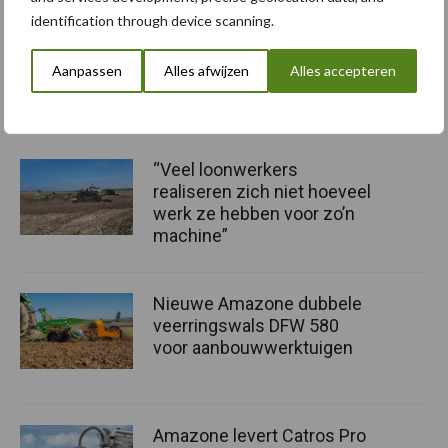
dubbel U-profiel aan. De DUW 580 pro is vooral geschikt voor
identification through device scanning.
zeer lichte grond.
Bron en beeld:
Kamps de Wild
Aanpassen
Alles afwijzen
Alles accepteren
Speciaal voor jou! Nieuws over eggen
“Veel loonwerkers
realiseren zich niet hoeveel
werk ze hebben voor zo’n
machine”
Nieuwe Amazone dubbele
veerringswals DFW 580
voor aanbouwwerktuigen
Amazone levert Catros Pro