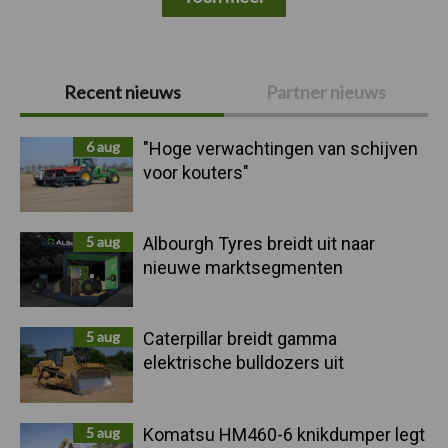
Primaire
Recent nieuws
Partner nieuws
Sidebar
6 aug
"Hoge verwachtingen van schijven
voor kouters"
5 aug
Albourgh Tyres breidt uit naar
nieuwe marktsegmenten
5 aug
Caterpillar breidt gamma
elektrische bulldozers uit
5 aug
Komatsu HM460-6 knikdumper legt