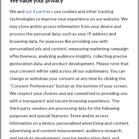
We value your privacy
afzonderlijke segmenten op heuvelachtig terrein mogelijk. Dankzij
de nieuwe, vijfdelige indeling van de segmenten is een nog
We and
our 4 partners
use cookies and other tracking
technologies to improve your experience on our website. We
betere aanpassing aan het terrein bereikt. De segmenten
may store and/or access information from your device and
kunnen naar boven en beneden worden bijgesteld, waardoor
process the personal data, such as your IP address and
zelfs in terreinen met een zeer golvend contour een volledige
browsing data, for purposes like providing you with
oppervlaktebewerking mogelijk is. De segmenten, die worden
personalized ads and content, measuring marketing campaign
voorgespannen via hydraulische accumulatoren, werken
effectiveness, analyzing audience insights, collecting precise
gelijkmatig en zijn actief op druk gebracht om op harde grond
geolocation data, and product development. Please note that
betrouwbaar te werken.
your consent will be valid across all our subdomains. You can
change or withdraw your consent at any time by clicking the
Optimale naverdichting
“Consent Preferences” button at the bottom of your screen.
We respect your choices and are committed to providing you
Er zijn in totaal vijf verschillende walsen beschikbaar voor
with a transparent and secure browsing experience. The
naverdichting in verschillende omstandigheden. Naast de
third-party vendors are processing data for the following
eenvoudige walsen zoals de SW 600 staafwals, KWM 600 en
purposes and special features: Store and/or access
information on a device, personalized advertising and content,
KWM 650 V-ringwals met matrixbandprofiel en de DW 600
advertising and content measurement, audience research,
schijvenwals, biedt Amazone nu ook de DUW 580 pro-wals met
and services development, precise geolocation data, and