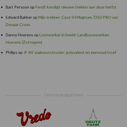
Bart Persoon
op
Fendt kondigt nieuwe trekker aan deze herfst
Edward Bakker
op
Mijn trekker: Case IH Magnum 7250 PRO van
Donaat Croes
Danny Hoerens
op
Loonwerker in beeld: Landbouwwerken
Hoerens (Zottegem)
Philips
op
JF AV stalmeststrooier: polyvalent en eenvoud troef
Footer
Onze brandpartners