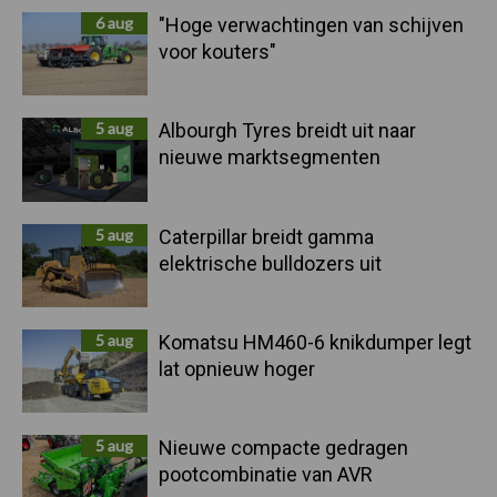
6 aug
"Hoge verwachtingen van schijven
voor kouters"
5 aug
Albourgh Tyres breidt uit naar
nieuwe marktsegmenten
5 aug
Caterpillar breidt gamma
elektrische bulldozers uit
5 aug
Komatsu HM460-6 knikdumper legt
lat opnieuw hoger
5 aug
Nieuwe compacte gedragen
pootcombinatie van AVR