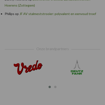
Hoerens (Zottegem)
Philips
op
JF AV stalmeststrooier: polyvalent en eenvoud troef
Footer
Onze brandpartners