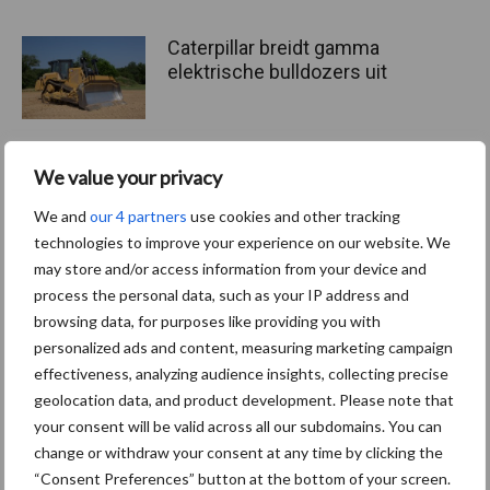
Caterpillar breidt gamma
elektrische bulldozers uit
We value your privacy
Komatsu HM460-6
knikdumper legt lat opnieuw
We and
our 4 partners
use cookies and other tracking
hoger
technologies to improve your experience on our website. We
may store and/or access information from your device and
process the personal data, such as your IP address and
browsing data, for purposes like providing you with
Kok Lexmond neemt eerste
personalized ads and content, measuring marketing campaign
Develon DX360LC-9 Smart-
effectiveness, analyzing audience insights, collecting precise
rupsgraafmachine in
geolocation data, and product development. Please note that
gebruik
your consent will be valid across all our subdomains. You can
change or withdraw your consent at any time by clicking the
“Consent Preferences” button at the bottom of your screen.