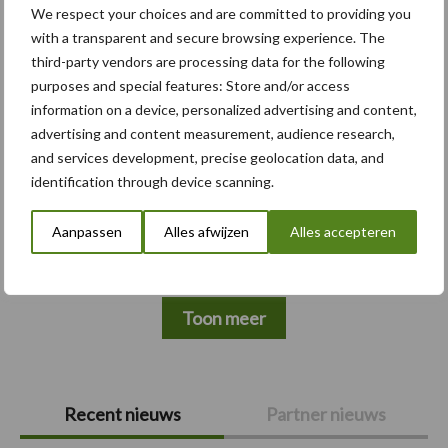
Meer loonwerk nieuws:
We respect your choices and are committed to providing you
with a transparent and secure browsing experience. The
third-party vendors are processing data for the following
Maak hier uw keuze:
purposes and special features: Store and/or access
information on a device, personalized advertising and content,
advertising and content measurement, audience research,
and services development, precise geolocation data, and
identification through device scanning.
bemesting
Gewas & ruwvoer
Aanpassen
Alles afwijzen
Alles accepteren
Toon meer
Primaire
Recent nieuws
Partner nieuws
Sidebar