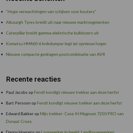
“Hoge verwachtingen van schijven voor kouters”
Albourgh Tyres breidt uit naar nieuwe marktsegmenten
Caterpillar breidt gamma elektrische bulldozers uit
Komatsu HM460-6 knikdumper legt lat opnieuw hoger
Nieuwe compacte gedragen pootcombinatie van AVR
Recente reacties
Paul Jacobs
op
Fendt kondigt nieuwe trekker aan deze herfst
Bart Persoon
op
Fendt kondigt nieuwe trekker aan deze herfst
Edward Bakker
op
Mijn trekker: Case IH Magnum 7250 PRO van
Donaat Croes
Danny Hoerens
op
Loonwerker in beeld: Landbouwwerken