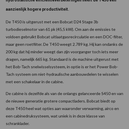
hydrostatische efficiëntieverbeteringen heeft de T450 een
aanzienlijk hogere productiviteit.
De T450 is uitgerust met een Bobcat D24 Stage 3b
turbodieselmotor van 61 pk (45,5 kW). Om aan de emissies te
voldoen gebruikt Bobcat uitlaatgasrecirculatie en een DOC-filter,
maar geen roetfilter. De T450 weegt 2.789 kg. Hij kan ondanks de
200 kg dat hij minder weegt dan zijn voorganger toch iets meer
dragen, namelijk 665 kg. Standaard is de machine uitgerust met
het Bob-Tach snelwisselsysteem, in optie is er het Power Bob-
Tach systeem om niet-hydraulische aanbouwdelen te wisselen
met een schakelaar in de cabine.
De cabine is dezelfde als van de onlangs gelanceerde S450 en van
de nieuwe generatie grotere compactladers. Bobcat biedt op
deze T450 heel wat opties aan waaronder verwarming, airco en
een cabinedruksysteem, wat uniek is in deze klasse van
schranklader.