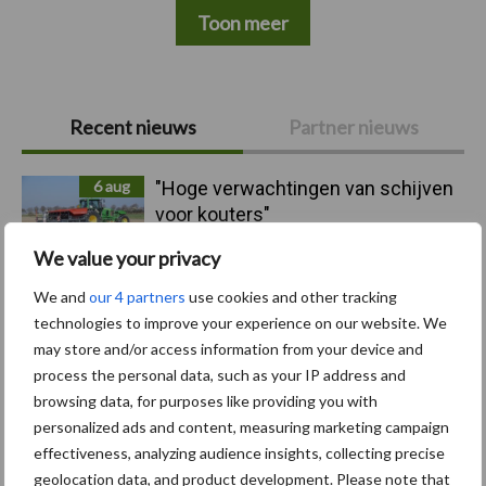
Toon meer
Primaire
Recent nieuws
Partner nieuws
Sidebar
6 aug
"Hoge verwachtingen van schijven
voor kouters"
We value your privacy
5 aug
Albourgh Tyres breidt uit naar
We and
our 4 partners
use cookies and other tracking
nieuwe marktsegmenten
technologies to improve your experience on our website. We
may store and/or access information from your device and
process the personal data, such as your IP address and
5 aug
Caterpillar breidt gamma
browsing data, for purposes like providing you with
elektrische bulldozers uit
personalized ads and content, measuring marketing campaign
effectiveness, analyzing audience insights, collecting precise
geolocation data, and product development. Please note that