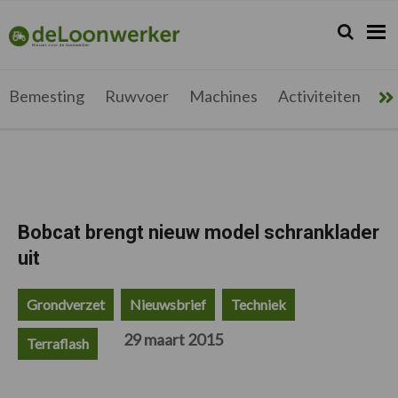
Spring
Door
Spring
Spring
naar
naar
naar
naar
Zoeken...
Zoek
deloonwerker.be
de
de
de
de
hoofdnavigatie
hoofd
eerste
voettekst
inhoud
sidebar
Bemesting
Ruwvoer
Machines
Activiteiten
Me
Bobcat brengt nieuw model schranklader
uit
Grondverzet
Nieuwsbrief
Techniek
29 maart 2015
Terraflash