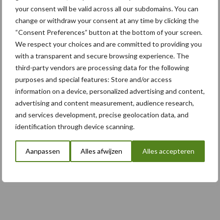
5 aug
Komatsu HM460-6 knikdumper legt
your consent will be valid across all our subdomains. You can
lat opnieuw hoger
change or withdraw your consent at any time by clicking the
“Consent Preferences” button at the bottom of your screen.
We respect your choices and are committed to providing you
5 aug
Nieuwe compacte gedragen
with a transparent and secure browsing experience. The
pootcombinatie van AVR
third-party vendors are processing data for the following
purposes and special features: Store and/or access
information on a device, personalized advertising and content,
advertising and content measurement, audience research,
Toon meer
and services development, precise geolocation data, and
identification through device scanning.
Aanpassen
Alles afwijzen
Alles accepteren