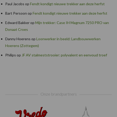
Paul Jacobs
op
Fendt kondigt nieuwe trekker aan deze herfst
Bart Persoon
op
Fendt kondigt nieuwe trekker aan deze herfst
Edward Bakker
op
Mijn trekker: Case IH Magnum 7250 PRO van
Donaat Croes
Danny Hoerens
op
Loonwerker in beeld: Landbouwwerken
Hoerens (Zottegem)
Philips
op
JF AV stalmeststrooier: polyvalent en eenvoud troef
Footer
Onze brandpartners