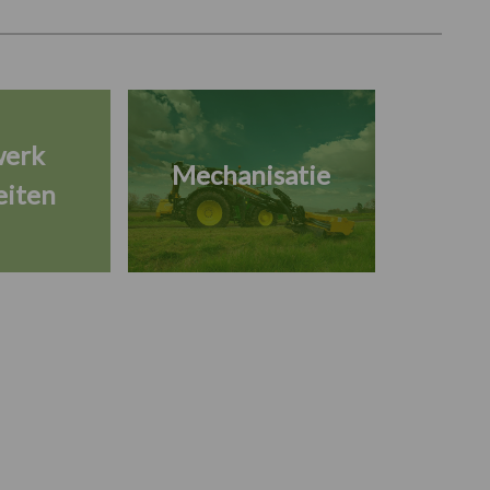
werk
Mechanisatie
eiten