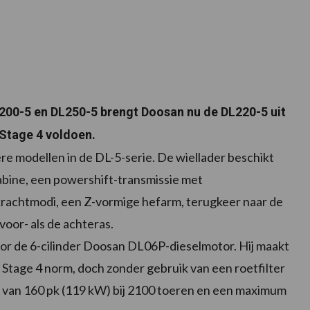
200-5 en DL250-5 brengt Doosan nu de DL220-5 uit
 Stage 4 voldoen.
ere modellen in de DL-5-serie. De wiellader beschikt
bine, een powershift-transmissie met
krachtmodi, een Z-vormige hefarm, terugkeer naar de
voor- als de achteras.
r de 6-cilinder Doosan DL06P-dieselmotor. Hij maakt
Stage 4 norm, doch zonder gebruik van een roetfilter
van 160 pk (119 kW) bij 2100 toeren en een maximum