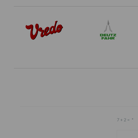
7 + 2 =
*