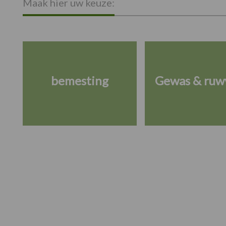
Maak hier uw keuze:
bemesting
Gewas & ruw
Footer