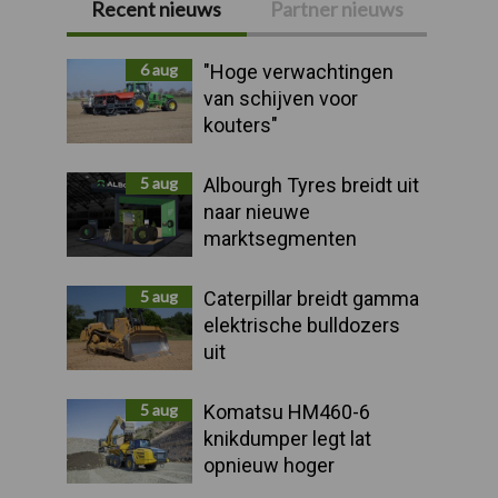
Recent nieuws
Partner nieuws
Primaire
Sidebar
6 aug
"Hoge verwachtingen
van schijven voor
kouters"
5 aug
Albourgh Tyres breidt uit
naar nieuwe
marktsegmenten
5 aug
Caterpillar breidt gamma
elektrische bulldozers
uit
5 aug
Komatsu HM460-6
knikdumper legt lat
opnieuw hoger