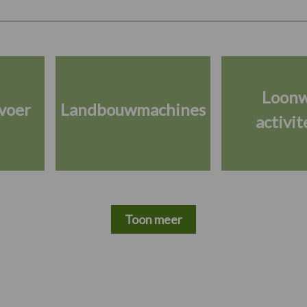
Loon
voer
Landbouwmachines
activit
Toon meer