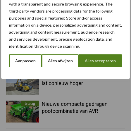
with a transparent and secure browsing experience. The
third-party vendors are processing data for the following
purposes and special features: Store and/or access
5 aug
Albourgh Tyres breidt uit naar
information on a device, personalized advertising and content,
nieuwe marktsegmenten
advertising and content measurement, audience research,
and services development, precise geolocation data, and
identification through device scanning.
5 aug
Caterpillar breidt gamma
elektrische bulldozers uit
Aanpassen
Alles afwijzen
Alles accepteren
5 aug
Komatsu HM460-6 knikdumper legt
lat opnieuw hoger
5 aug
Nieuwe compacte gedragen
pootcombinatie van AVR