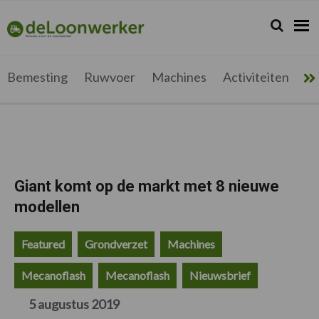
Spring
Door
Spring
Spring
naar
naar
naar
naar
Zoeken...
Zoek
deloonwerker.be
de
de
de
de
hoofdnavigatie
hoofd
eerste
voettekst
inhoud
sidebar
Bemesting
Ruwvoer
Machines
Activiteiten
Me
Giant komt op de markt met 8 nieuwe
modellen
Featured
Grondverzet
Machines
Mecanoflash
Mecanoflash
Nieuwsbrief
5 augustus 2019