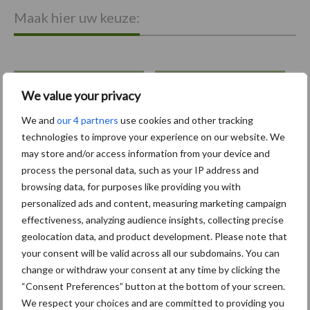
Maak hier uw keuze:
We value your privacy
bemesting
Gewas & ruwvoer
We and
our 4 partners
use cookies and other tracking
technologies to improve your experience on our website. We
may store and/or access information from your device and
process the personal data, such as your IP address and
Toon meer
browsing data, for purposes like providing you with
personalized ads and content, measuring marketing campaign
effectiveness, analyzing audience insights, collecting precise
geolocation data, and product development. Please note that
Primaire
Recent nieuws
Partner nieuws
your consent will be valid across all our subdomains. You can
Sidebar
change or withdraw your consent at any time by clicking the
“Consent Preferences” button at the bottom of your screen.
6 aug
"Hoge verwachtingen van schijven
We respect your choices and are committed to providing you
voor kouters"