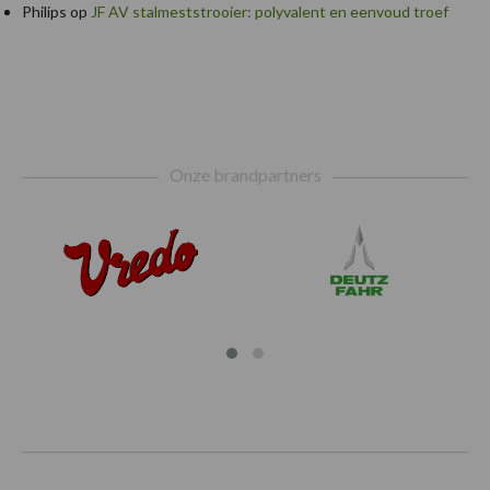
Philips
op
JF AV stalmeststrooier: polyvalent en eenvoud troef
Footer
Onze brandpartners