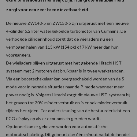
extra onderhoudsvriendelijk zijn. Hun grote wendbaarheid
zorgt voor een zeer brede inzetbaarheid.
De nieuwe ZW140-5 en ZW150-5 zijn uitgerust met een nieuwe
4-cilinder 5,2 liter watergekoelde turbomotor van Cummins. De
verhoogde cilinderinhoud zorgt dat de wielladers nu een
vermogen halen van 113 kW (154 pk) of 7 kW meer dan hun
voorgangers.
De wielladers blijven uitgerust met het gekende Hitachi HST-
systeem met 2 motoren dat bruikbaar is in twee werkstanden.
Via een boostschakelaar kan overgeschakeld worden van de S-
mode voor in normale situaties naar de P-mode wanneer meer
power nodig is. Volgens Hitachi zorgt dit nieuwe HST-systeem bij
het graven tot 20% minder verbruik en is er ook minder verbruik
tijdens het rijden. Ter ondersteuning van de bestuurder licht een
ECO display op als er economisch gereden wordt.
Optioneel kan er gekozen worden voor automatische
motoruitschakeling. Dit gebeurt dan één minuut nadat de hendel