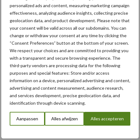
personalized ads and content, measuring marketing campaign
effectiveness, analyzing audience insights, collecting precise
5 aug
Caterpillar breidt gamma
geolocation data, and product development. Please note that
elektrische bulldozers uit
your consent will be valid across all our subdomains. You can
change or withdraw your consent at any time by clicking the
“Consent Preferences” button at the bottom of your screen.
5 aug
Komatsu HM460-6 knikdumper legt
We respect your choices and are committed to providing you
lat opnieuw hoger
with a transparent and secure browsing experience. The
third-party vendors are processing data for the following
purposes and special features: Store and/or access
5 aug
Nieuwe compacte gedragen
information on a device, personalized advertising and content,
pootcombinatie van AVR
advertising and content measurement, audience research,
and services development, precise geolocation data, and
identification through device scanning.
Toon meer
Aanpassen
Alles afwijzen
Alles accepteren