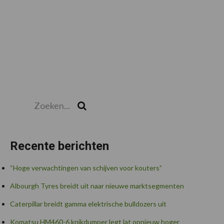
Zoeken...
Zoek
Recente berichten
“Hoge verwachtingen van schijven voor kouters”
Albourgh Tyres breidt uit naar nieuwe marktsegmenten
Caterpillar breidt gamma elektrische bulldozers uit
Komatsu HM460-6 knikdumper legt lat opnieuw hoger