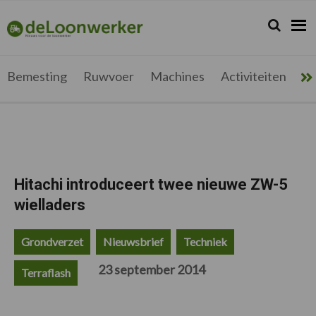
Spring
Door
Spring
Spring
naar
naar
naar
naar
Zoeken...
Zoek
deloonwerker.be
de
de
de
de
hoofdnavigatie
hoofd
eerste
voettekst
inhoud
sidebar
Bemesting
Ruwvoer
Machines
Activiteiten
Me
Hitachi introduceert twee nieuwe ZW-5
wielladers
Grondverzet
Nieuwsbrief
Techniek
23 september 2014
Terraflash