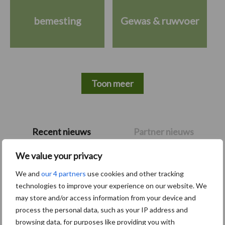
bemesting
Gewas & ruwvoer
Toon meer
Primaire
Recent nieuws
Partner nieuws
Sidebar
We value your privacy
6 aug
"Hoge verwachtingen van schijven
voor kouters"
We and
our 4 partners
use cookies and other tracking
technologies to improve your experience on our website. We
may store and/or access information from your device and
5 aug
Albourgh Tyres breidt uit naar
process the personal data, such as your IP address and
nieuwe marktsegmenten
browsing data, for purposes like providing you with