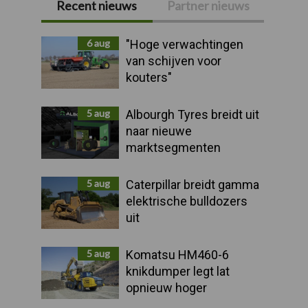
Recent nieuws
Partner nieuws
Primaire
Sidebar
6 aug
"Hoge verwachtingen
van schijven voor
kouters"
5 aug
Albourgh Tyres breidt uit
naar nieuwe
marktsegmenten
5 aug
Caterpillar breidt gamma
elektrische bulldozers
uit
5 aug
Komatsu HM460-6
knikdumper legt lat
opnieuw hoger