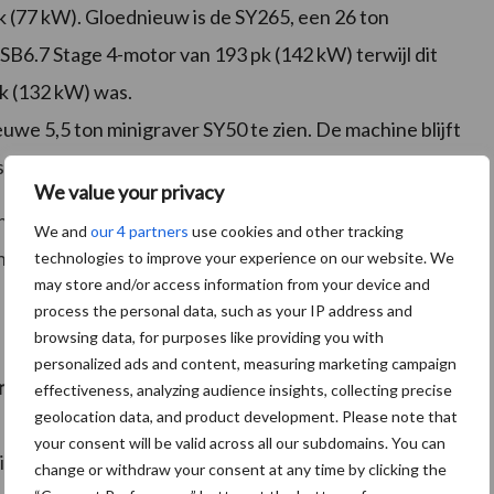
k (77 kW). Gloednieuw is de SY265, een 26 ton
B6.7 Stage 4-motor van 193 pk (142 kW) terwijl dit
pk (132 kW) was.
uwe 5,5 ton minigraver SY50 te zien. De machine blijft
eind 2017 verkrijgbaar.
We value your privacy
gen op motorniveau, ook het ganse hydraulische systeem
We and
our 4 partners
use cookies and other tracking
n de hydrauliek zorgt dat de machines nu veel sneller
technologies to improve your experience on our website. We
may store and/or access information from your device and
process the personal data, such as your IP address and
browsing data, for purposes like providing you with
personalized ads and content, measuring marketing campaign
hefcapaciteit van maar liefst 7 ton! Bemerk de
effectiveness, analyzing audience insights, collecting precise
geolocation data, and product development. Please note that
your consent will be valid across all our subdomains. You can
tou toonde in wereldpremière in de Privilege-reeks
change or withdraw your consent at any time by clicking the