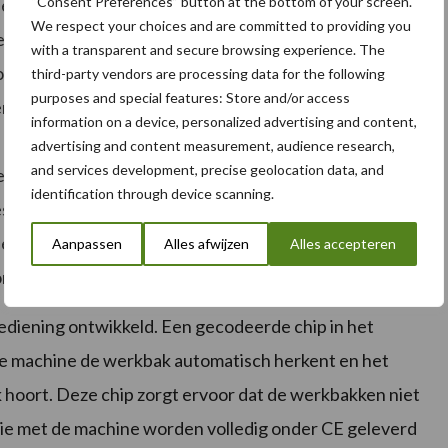
“Consent Preferences” button at the bottom of your screen.
ieuwe MRT3050 (30 meter, 5 ton) en de MRT2470 (24
We respect your choices and are committed to providing you
r, 7 ton). Het nieuwe chassis waarop deze machines
with a transparent and secure browsing experience. The
uwd zijn in combinatie met perfect geoptimaliseerde
third-party vendors are processing data for the following
purposes and special features: Store and/or access
endiagrammen en proportionele afstempeling zorgen
information on a device, personalized advertising and content,
 extra capaciteit. Met deze 7 ton hefcapaciteit op 24
advertising and content measurement, audience research,
and services development, precise geolocation data, and
r hefhoogte blinkt Manitou opnieuw uit.
identification through device scanning.
stkooi. Het is een werkbak met een capaciteit van
ediening vanuit de cabine. Met de open voorkant
Aanpassen
Alles afwijzen
Alles accepteren
orden.
diening ontwikkeld. Een gecodeerde chip in het
de machine de werkbak automatisch herkent en het
k hoort. Deze chip zorgt ervoor dat de werkbakken niet
tie met de machine worden volledig onder CE geleverd