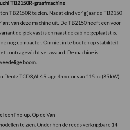
uchi TB2150R-graafmachine
on TB2150R te zien. Nadat eind vorig jaar de TB2150
ariant van deze machine uit. De TB2150 heeft een voor
ariant de giek vast is en naast de cabine geplaatst is.
 nog compacter. Om niet in te boeten op stabiliteit
 het contragewicht verzwaard. De machine is
weedelige boom.
n Deutz TCD3,6L4 Stage 4-motor van 115 pk (85 kW).
 een line-up. Op de Van
dellen te zien. Onder hen de reeds verkrijgbare 14