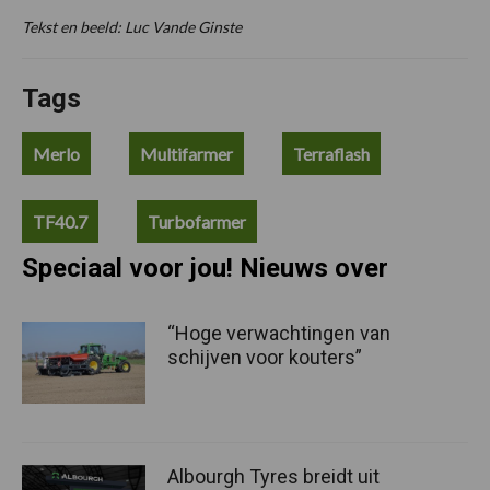
Tekst en beeld: Luc Vande Ginste
Tags
Merlo
Multifarmer
Terraflash
TF40.7
Turbofarmer
Speciaal voor jou! Nieuws over
“Hoge verwachtingen van
schijven voor kouters”
Albourgh Tyres breidt uit