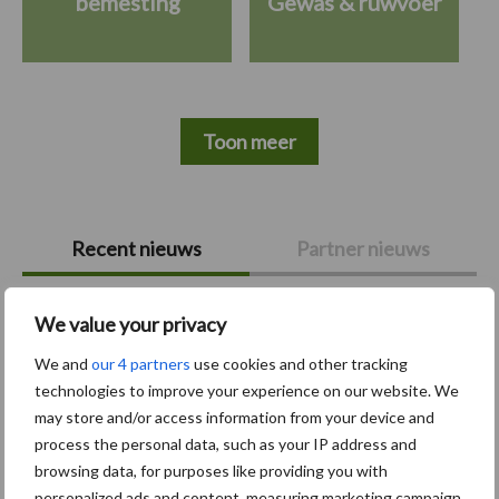
bemesting
Gewas & ruwvoer
Toon meer
Primaire
Recent nieuws
Partner nieuws
Sidebar
6 aug
"Hoge verwachtingen van schijven
We value your privacy
voor kouters"
We and
our 4 partners
use cookies and other tracking
technologies to improve your experience on our website. We
5 aug
Albourgh Tyres breidt uit naar
may store and/or access information from your device and
nieuwe marktsegmenten
process the personal data, such as your IP address and
browsing data, for purposes like providing you with
personalized ads and content, measuring marketing campaign