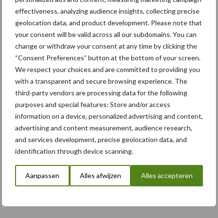
5 aug
Caterpillar breidt gamma
effectiveness, analyzing audience insights, collecting precise
elektrische bulldozers uit
geolocation data, and product development. Please note that
your consent will be valid across all our subdomains. You can
change or withdraw your consent at any time by clicking the
5 aug
Komatsu HM460-6 knikdumper legt
“Consent Preferences” button at the bottom of your screen.
lat opnieuw hoger
We respect your choices and are committed to providing you
with a transparent and secure browsing experience. The
third-party vendors are processing data for the following
5 aug
Nieuwe compacte gedragen
purposes and special features: Store and/or access
pootcombinatie van AVR
information on a device, personalized advertising and content,
advertising and content measurement, audience research,
and services development, precise geolocation data, and
identification through device scanning.
Toon meer
Aanpassen
Alles afwijzen
Alles accepteren