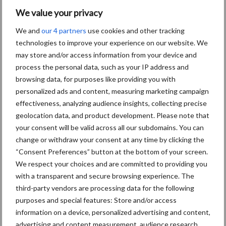
We value your privacy
Toon meer
We and
our 4 partners
use cookies and other tracking
technologies to improve your experience on our website. We
may store and/or access information from your device and
Primaire
process the personal data, such as your IP address and
Recent nieuws
Partner nieuws
browsing data, for purposes like providing you with
Sidebar
personalized ads and content, measuring marketing campaign
6 aug
"Hoge verwachtingen van schijven
effectiveness, analyzing audience insights, collecting precise
voor kouters"
geolocation data, and product development. Please note that
your consent will be valid across all our subdomains. You can
change or withdraw your consent at any time by clicking the
5 aug
Albourgh Tyres breidt uit naar
“Consent Preferences” button at the bottom of your screen.
nieuwe marktsegmenten
We respect your choices and are committed to providing you
with a transparent and secure browsing experience. The
third-party vendors are processing data for the following
5 aug
Caterpillar breidt gamma
purposes and special features: Store and/or access
elektrische bulldozers uit
information on a device, personalized advertising and content,
advertising and content measurement, audience research,