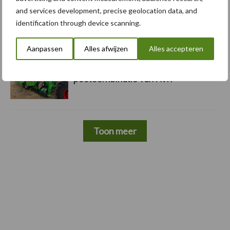
and services development, precise geolocation data, and
5 aug
Komatsu HM460-6 knikdumper legt
identification through device scanning.
lat opnieuw hoger
Aanpassen
Alles afwijzen
Alles accepteren
5 aug
Nieuwe compacte gedragen
pootcombinatie van AVR
Toon meer