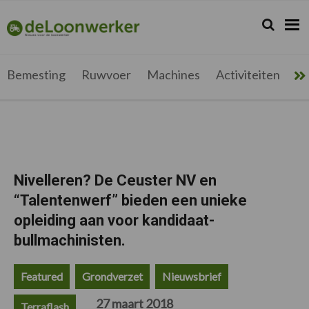
Spring
Door
Spring
Spring
naar
naar
naar
naar
Zoeken...
Zoek
deloonwerker.be
de
de
de
de
hoofdnavigatie
hoofd
eerste
voettekst
inhoud
sidebar
Bemesting
Ruwvoer
Machines
Activiteiten
Me
Nivelleren? De Ceuster NV en
“Talentenwerf” bieden een unieke
opleiding aan voor kandidaat-
bullmachinisten.
Featured
Grondverzet
Nieuwsbrief
27 maart 2018
Terraflash