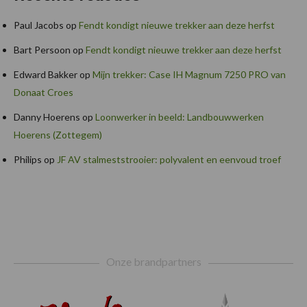
Paul Jacobs
op
Fendt kondigt nieuwe trekker aan deze herfst
Bart Persoon
op
Fendt kondigt nieuwe trekker aan deze herfst
Edward Bakker
op
Mijn trekker: Case IH Magnum 7250 PRO van
Donaat Croes
Danny Hoerens
op
Loonwerker in beeld: Landbouwwerken
Hoerens (Zottegem)
Philips
op
JF AV stalmeststrooier: polyvalent en eenvoud troef
Footer
Onze brandpartners