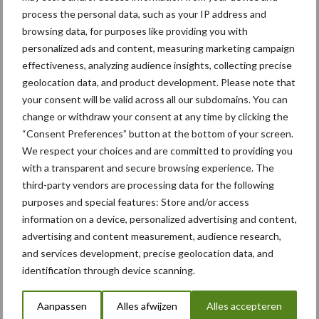
process the personal data, such as your IP address and
browsing data, for purposes like providing you with
5 aug
Albourgh Tyres breidt uit naar
personalized ads and content, measuring marketing campaign
nieuwe marktsegmenten
effectiveness, analyzing audience insights, collecting precise
geolocation data, and product development. Please note that
your consent will be valid across all our subdomains. You can
5 aug
Caterpillar breidt gamma
change or withdraw your consent at any time by clicking the
elektrische bulldozers uit
“Consent Preferences” button at the bottom of your screen.
We respect your choices and are committed to providing you
with a transparent and secure browsing experience. The
5 aug
Komatsu HM460-6 knikdumper legt
third-party vendors are processing data for the following
lat opnieuw hoger
purposes and special features: Store and/or access
information on a device, personalized advertising and content,
advertising and content measurement, audience research,
5 aug
Nieuwe compacte gedragen
and services development, precise geolocation data, and
pootcombinatie van AVR
identification through device scanning.
Aanpassen
Alles afwijzen
Alles accepteren