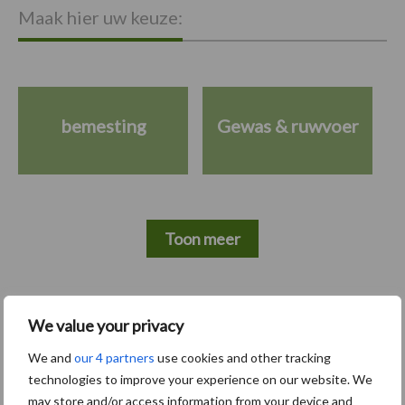
Maak hier uw keuze:
bemesting
Gewas & ruwvoer
Toon meer
Primaire
We value your privacy
Recent nieuws
Partner nieuws
Sidebar
We and
our 4 partners
use cookies and other tracking
6 aug
"Hoge verwachtingen van schijven
technologies to improve your experience on our website. We
voor kouters"
may store and/or access information from your device and