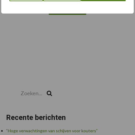
Toon meer
Zoeken...
Zoek
Recente berichten
“Hoge verwachtingen van schijven voor kouters”