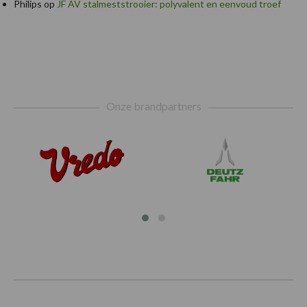
Philips
op
JF AV stalmeststrooier: polyvalent en eenvoud troef
Footer
Onze brandpartners