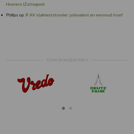
Hoerens (Zottegem)
Philips
op
JF AV stalmeststrooier: polyvalent en eenvoud troef
Footer
Onze brandpartners