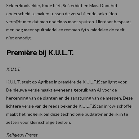
Selder/knolselder, Rode biet, Suikerbiet en Maïs. Door het
onderscheid te maken tussen de verschillende onkruiden
vermijdt men dat men nodeloos moet spuiten. Hierdoor bespaart
men nog meer spuitmiddel en remmen fyto-middelen de teelt
niet onnodig.
Première bij K.U.L.T.
K.U.L.T.
K.U.L.T. stelt op Agribex in première de K.U.L.T.iScan light voor.
De nieuwe versie maakt eveneens gebruik van AI voor de
herkenning van de planten en de aansturing van de messen. Deze
lichtere versie van de reeds bekende K.U.L.T.iScan inrow-schoffel
maakt het mogelijk om deze technologie budgetvriendelijk in te
zetten voor kleinschalige teelten.
Religieux Frères