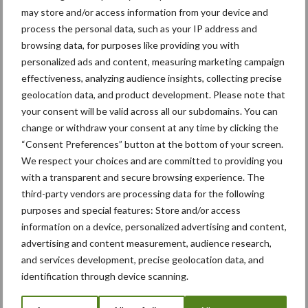
may store and/or access information from your device and
Strak ploegwerk op iedere
process the personal data, such as your IP address and
grondsoort
browsing data, for purposes like providing you with
personalized ads and content, measuring marketing campaign
effectiveness, analyzing audience insights, collecting precise
geolocation data, and product development. Please note that
your consent will be valid across all our subdomains. You can
Kverneland introduceert i-
change or withdraw your consent at any time by clicking the
Plough primeur en toont
“Consent Preferences” button at the bottom of your screen.
Alentix-strooier
We respect your choices and are committed to providing you
with a transparent and secure browsing experience. The
third-party vendors are processing data for the following
“Slijtage levert onnodig veel
purposes and special features: Store and/or access
tijd, geld en frustratie op”
information on a device, personalized advertising and content,
advertising and content measurement, audience research,
and services development, precise geolocation data, and
identification through device scanning.