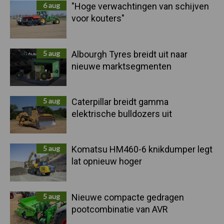
6 aug
"Hoge verwachtingen van schijven
voor kouters"
5 aug
Albourgh Tyres breidt uit naar
nieuwe marktsegmenten
5 aug
Caterpillar breidt gamma
elektrische bulldozers uit
5 aug
Komatsu HM460-6 knikdumper legt
lat opnieuw hoger
5 aug
Nieuwe compacte gedragen
pootcombinatie van AVR