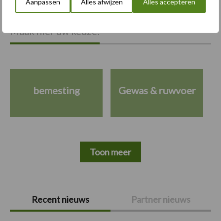
Meer loonwerk nieuws:
Aanpassen
Alles afwijzen
Alles accepteren
Maak hier uw keuze:
bemesting
Gewas & ruwvoer
Toon meer
Primaire
Recent nieuws
Partner nieuws
Sidebar