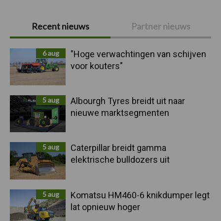
Primaire
Recent nieuws
Partner nieuws
Sidebar
6 aug
"Hoge verwachtingen van schijven
voor kouters"
5 aug
Albourgh Tyres breidt uit naar
nieuwe marktsegmenten
5 aug
Caterpillar breidt gamma
elektrische bulldozers uit
5 aug
Komatsu HM460-6 knikdumper legt
lat opnieuw hoger