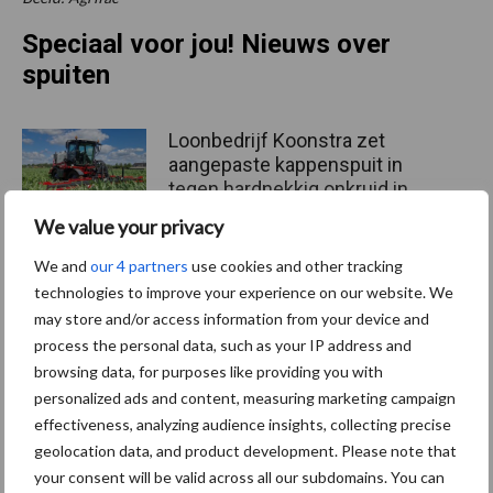
Speciaal voor jou! Nieuws over
spuiten
Loonbedrijf Koonstra zet
aangepaste kappenspuit in
tegen hardnekkig onkruid in
mais
We value your privacy
We and
our 4 partners
use cookies and other tracking
John Deere vergroot
technologies to improve your experience on our website. We
capaciteit 500R-veldspuiten
may store and/or access information from your device and
met nieuw 6.000 liter model
process the personal data, such as your IP address and
browsing data, for purposes like providing you with
personalized ads and content, measuring marketing campaign
effectiveness, analyzing audience insights, collecting precise
Rometron stelt Agrometius
geolocation data, and product development. Please note that
aan als distributeur van
your consent will be valid across all our subdomains. You can
WEED-IT in Benelux en