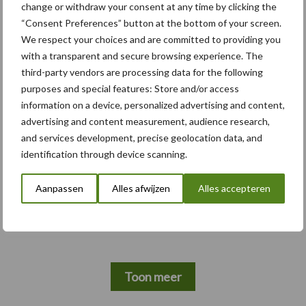
change or withdraw your consent at any time by clicking the
Duitsland
“Consent Preferences” button at the bottom of your screen.
We respect your choices and are committed to providing you
with a transparent and secure browsing experience. The
Meer loonwerk nieuws:
third-party vendors are processing data for the following
purposes and special features: Store and/or access
information on a device, personalized advertising and content,
Maak hier uw keuze:
advertising and content measurement, audience research,
and services development, precise geolocation data, and
identification through device scanning.
Aanpassen
Alles afwijzen
Alles accepteren
bemesting
Gewas & ruwvoer
Toon meer