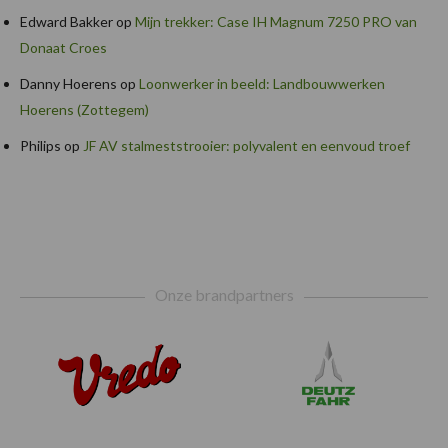
Edward Bakker
op
Mijn trekker: Case IH Magnum 7250 PRO van
Donaat Croes
Danny Hoerens
op
Loonwerker in beeld: Landbouwwerken
Hoerens (Zottegem)
Philips
op
JF AV stalmeststrooier: polyvalent en eenvoud troef
Footer
Onze brandpartners