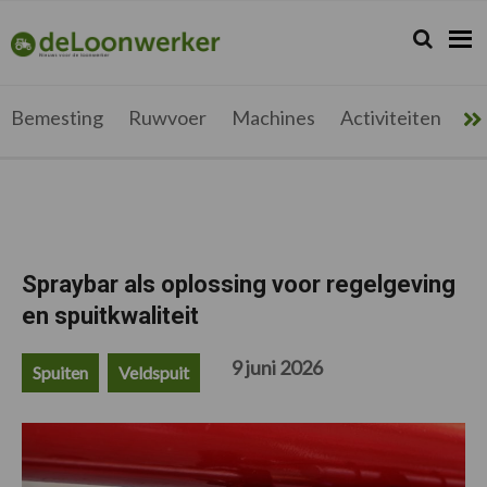
Spring
Door
Spring
Spring
naar
naar
naar
naar
Zoeken...
Zoek
deloonwerker.be
de
de
de
de
hoofdnavigatie
hoofd
eerste
voettekst
inhoud
sidebar
Bemesting
Ruwvoer
Machines
Activiteiten
Me
Spraybar als oplossing voor regelgeving
en spuitkwaliteit
9 juni 2026
Spuiten
Veldspuit