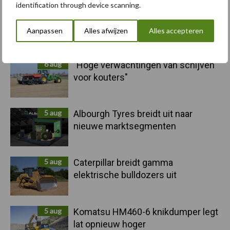
identification through device scanning.
Primaire
Aanpassen
Alles afwijzen
Alles accepteren
Recent nieuws
Partner nieuws
Sidebar
6 aug
"Hoge verwachtingen van schijven
voor kouters"
5 aug
Albourgh Tyres breidt uit naar
nieuwe marktsegmenten
5 aug
Caterpillar breidt gamma
elektrische bulldozers uit
5 aug
Komatsu HM460-6 knikdumper legt
lat opnieuw hoger