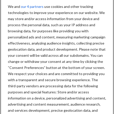
We and
our 4 partners
use cookies and other tracking
technologies to improve your experience on our website. We
may store and/or access information from your device and
process the personal data, such as your IP address and
Meer loonwerk nieuws:
browsing data, for purposes like providing you with
personalized ads and content, measuring marketing campaign
effectiveness, analyzing audience insights, collecting precise
Maak hier uw keuze:
geolocation data, and product development. Please note that
your consent will be valid across all our subdomains. You can
change or withdraw your consent at any time by clicking the
“Consent Preferences” button at the bottom of your screen.
We respect your choices and are committed to providing you
bemesting
Gewas & ruwvoer
with a transparent and secure browsing experience. The
third-party vendors are processing data for the following
purposes and special features: Store and/or access
information on a device, personalized advertising and content,
advertising and content measurement, audience research,
Toon meer
and services development, precise geolocation data, and