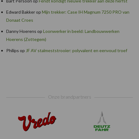
Bart Persoon
op
Fendt kondigt nieuwe trekker aan deze herfst
Edward Bakker
op
Mijn trekker: Case IH Magnum 7250 PRO van
Donaat Croes
Danny Hoerens
op
Loonwerker in beeld: Landbouwwerken
Hoerens (Zottegem)
Philips
op
JF AV stalmeststrooier: polyvalent en eenvoud troef
Footer
Onze brandpartners