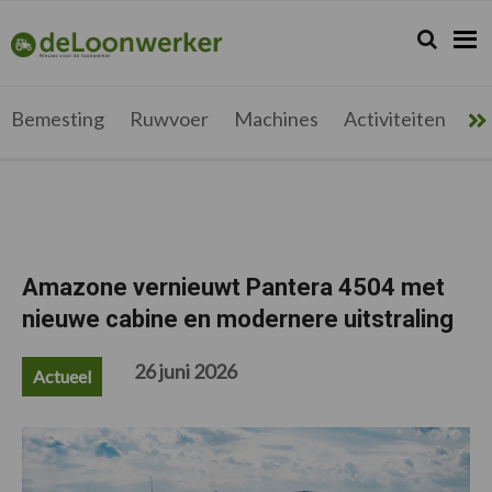
Spring
Door
Spring
Spring
naar
naar
naar
naar
Zoeken...
Zoek
deloonwerker.be
de
de
de
de
hoofdnavigatie
hoofd
eerste
voettekst
inhoud
sidebar
Bemesting
Ruwvoer
Machines
Activiteiten
Me
Amazone vernieuwt Pantera 4504 met
nieuwe cabine en modernere uitstraling
26 juni 2026
Actueel