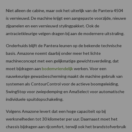
Niet alleen de cabine, maar ook het uiterlijk van de Pantera 4504
is vernieuwd. De machine krijgt een aangepaste voorzijde, nieuwe
zijpanelen en een vernieuwd stylingpakket. Ook de
antracietkleurige velgen dragen bij aan de modernere uitstraling.
Onderhuids blijft de Pantera leunen op de bekende technische
basis. Amazone noemt daarbij onder meer het lichte
machineconcept met een gelijkmatige gewichtsverdeling, dat
moet bijdragen aan
bodemvriendelijk
werken. Voor een
nauwkeurige gewasbescherming maakt de machine gebruik van
systemen als ContourControl voor de actieve boomgeleiding,
SwingStop voor zwiepdemping en AmaSelect voor automatische
individuele spuitdopschakeling.
Volgens Amazone levert dat een hoge capaciteit op bij
werksnelheden tot 30 kilometer per uur. Daarnaast moet het
chassis bijdragen aan rijcomfort, terwijl ook het brandstofverbruik