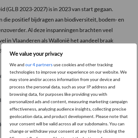
 (GLB 2023-2027) is in 2023 van start gegaan.
ie positief bijdragen aan biodiversiteit, bodem- en
enzoverder. Al deze inspanningen brachten veel
l in Vlaanderen als Wallonië het aandeel braak
9%.
We value your privacy
7.8
%
We and
our 4 partners
use cookies and other tracking
technologies to improve your experience on our website. We
akland België
may store and/or access information from your device and
process the personal data, such as your IP address and
7.0
%
browsing data, for purposes like providing you with
land Vlaanderen
personalized ads and content, measuring marketing campaign
effectiveness, analyzing audience insights, collecting precise
8.9
%
geolocation data, and product development. Please note that
your consent will be valid across all our subdomains. You can
kland Wallonië
change or withdraw your consent at any time by clicking the