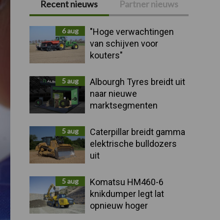
Recent nieuws
Partner nieuws
Primaire
Sidebar
6 aug
"Hoge verwachtingen
van schijven voor
kouters"
5 aug
Albourgh Tyres breidt uit
naar nieuwe
marktsegmenten
5 aug
Caterpillar breidt gamma
elektrische bulldozers
uit
5 aug
Komatsu HM460-6
knikdumper legt lat
opnieuw hoger