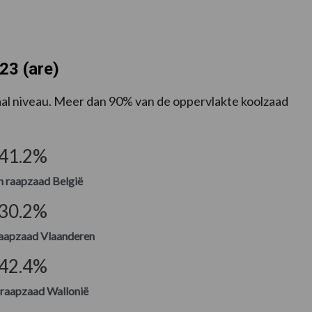
23 (are)
aal niveau. Meer dan 90% van de oppervlakte koolzaad
41.2
%
n raapzaad België
30.2
%
raapzaad Vlaanderen
42.4
%
 raapzaad Wallonië