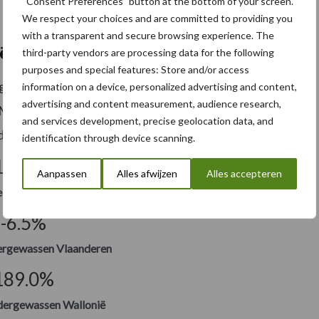
“Consent Preferences” button at the bottom of your screen.
We respect your choices and are committed to providing you
with a transparent and secure browsing experience. The
 in 2023 (are)
third-party vendors are processing data for the following
purposes and special features: Store and/or access
ing in de rubriek andere éénjarige voedergewassen dan
information on a device, personalized advertising and content,
advertising and content measurement, audience research,
“Mengsels van overwegend vlinderbloemige
and services development, precise geolocation data, and
er dan 50% grassen)”.
identification through device scanning.
175.4
%
Aanpassen
Alles afwijzen
Alles accepteren
edergewassen België
-6.5
%
ergewassen Vlaanderen
189.0
%
dergewassen Wallonië