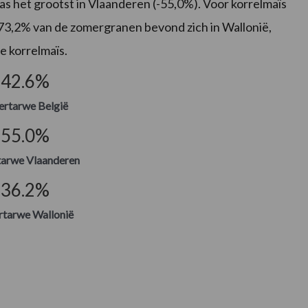
s het grootst in Vlaanderen (-55,0%). Voor korrelmaïs
 73,2% van de zomergranen bevond zich in Wallonië,
e korrelmaïs.
-42.6
%
rtarwe België
-55.0
%
tarwe
Vlaanderen
-36.2
%
tarwe Wallonië